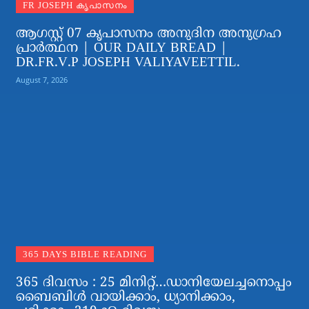
FR JOSEPH കൃപാസനം
ആഗസ്റ്റ് 07 കൃപാസനം അനുദിന അനുഗ്രഹ
പ്രാർത്ഥന | OUR DAILY BREAD |
DR.FR.V.P JOSEPH VALIYAVEETTIL.
August 7, 2026
365 DAYS BIBLE READING
365 ദിവസം : 25 മിനിറ്റ്…ഡാനിയേലച്ചനൊപ്പം
ബൈബിൾ വായിക്കാം, ധ്യാനിക്കാം,