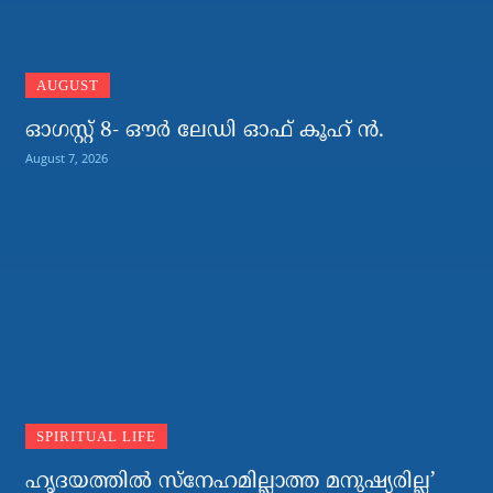
AUGUST
ഓഗസ്റ്റ് 8- ഔര്‍ ലേഡി ഓഫ് കൂഹ് ന്‍.
August 7, 2026
SPIRITUAL LIFE
ഹൃദയത്തില്‍ സ്‌നേഹമില്ലാത്ത മനുഷ്യരില്ല’