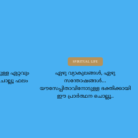
SPIRITUAL LIFE
ള്ള ഏറ്റവും
ഏഴു വ്യാകുലങ്ങള്‍, ഏഴു
ചൊല്ലൂ ഫലം
സന്തോഷങ്ങള്‍…
യൗസേപ്പിതാവിനോടുള്ള ഭക്തിക്കായി
ഈ പ്രാര്‍ത്ഥന ചൊല്ലൂ..