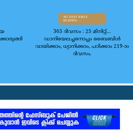
365 DAYS BIBLE
READING
ിയ
365 ദിവസം : 25 മിനിറ്റ്…
്കൊരുങ്ങി
ഡാനിയേലച്ചനൊപ്പം ബൈബിൾ
വായിക്കാം, ധ്യാനിക്കാം, പഠിക്കാം 219-ാo
ദിവസം.