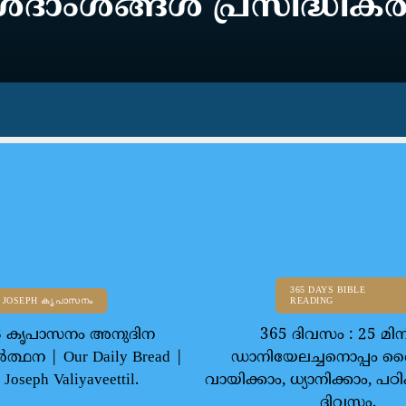
ദാംശങ്ങള്‍ പ്രസിദ്ധീകരി
365 DAYS BIBLE
 JOSEPH കൃപാസനം
READING
 08 കൃപാസനം അനുദിന
365 ദിവസം : 25 മിനി
ത്ഥന | Our Daily Bread |
ഡാനിയേലച്ചനൊപ്പം
 Joseph Valiyaveettil.
വായിക്കാം, ധ്യാനിക്കാം, പഠി
ദിവസം.