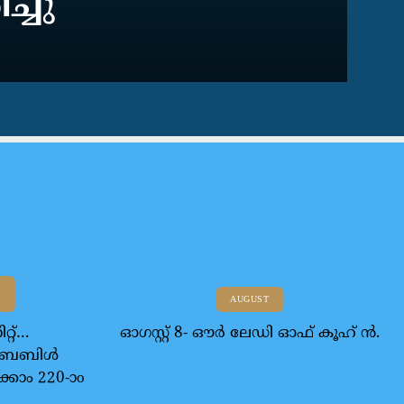
ച്ചു
AUGUST
റ്റ്…
ഓഗസ്റ്റ് 8- ഔര്‍ ലേഡി ഓഫ് കൂഹ് ന്‍.
 ബൈബിൾ
ക്കാം 220-ാo