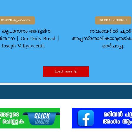
 JOSEPH കൃപാസനം
GLOBAL CHURCH
 07 കൃപാസനം അനുദിന
നവംബറില്‍ പുത
ത്ഥന | Our Daily Bread |
അപ്പസ്‌തോലികയാത്രയ്‌ക
 Joseph Valiyaveettil.
മാര്‍പാപ്പ.
Load more