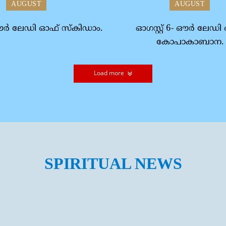
AUGUST
AUGUST
 ഔര്‍ ലേഡി ഓഫ് സ്‌കിഡാം.
ഓഗസ്റ്റ് 6- ഔര്‍ ലേഡ
കോപാകാബാന.
Load more
SPIRITUAL NEWS