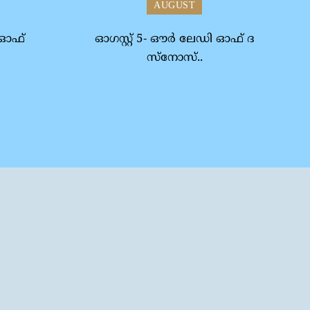
AUGUST
ി ഓഫ്
ഓഗസ്റ്റ് 5- ഔര്‍ ലേഡി ഓഫ് ദ
സ്‌നോസ്..