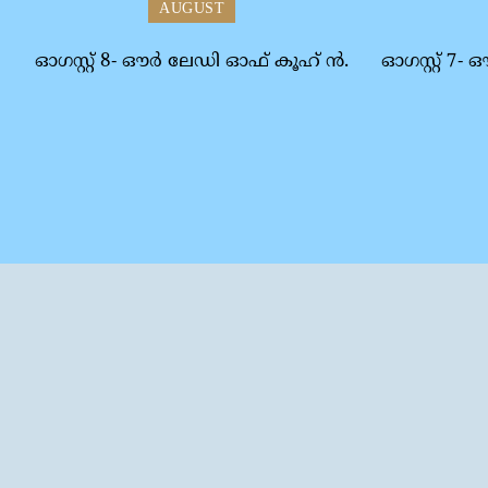
AUGUST
ഓഗസ്റ്റ് 8- ഔര്‍ ലേഡി ഓഫ് കൂഹ് ന്‍.
ഓഗസ്റ്റ് 7-