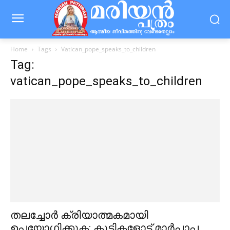
Home
Tags
Vatican_pope_speaks_to_children
Tag:
vatican_pope_speaks_to_children
തലച്ചോര്‍ ക്രിയാത്മകമായി
ഉപയോഗിക്കുക: കുട്ടികളോട് മാര്‍പാപ്പ.