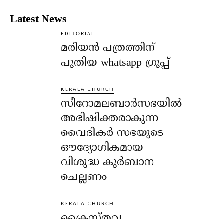
Latest News
EDITORIAL
മരിയൻ പത്രത്തിന്
പുതിയ whatsapp ഗ്രൂപ്പ്
KERALA CHURCH
സീറോമലബാർസഭയിൽ
അഭിഷിക്തരാകുന്ന
വൈദികർ സഭയുടെ
ഔദ്യോഗികമായ
വിശുദ്ധ കുർബാന
ചെല്ലണം
KERALA CHURCH
ക്രൈസ്തവ