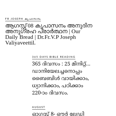
FR JOSEPH കൃപാസനം
ആഗസ്റ്റ് 08 കൃപാസനം അനുദിന
അനുഗ്രഹ പ്രാർത്ഥന | Our
Daily Bread | Dr.Fr.V.P Joseph
Valiyaveettil.
365 DAYS BIBLE READING
365 ദിവസം : 25 മിനിറ്റ്…
ഡാനിയേലച്ചനൊപ്പം
ബൈബിൾ വായിക്കാം,
ധ്യാനിക്കാം, പഠിക്കാം
220-ാo ദിവസം.
AUGUST
ഓഗസ്റ്റ് 8- ഔര്‍ ലേഡി