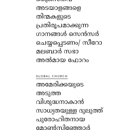
അടയാളങ്ങളെ
തിന്മകളുടെ
പ്രതിരൂപമാക്കുന്ന
ഗാനങ്ങൾ സെൻസർ
ചെയ്യപ്പെടണം/ സീറോ
മലബാർ സഭാ
അൽമായ ഫോറം
GLOBAL CHURCH
അമേരിക്കയുടെ
അടുത്ത
വിശുദ്ധനാകാൻ
സാധ്യതയുള്ള ദുലുത്ത്
പുരോഹിതനായ
മോൺസിഞ്ഞോർ