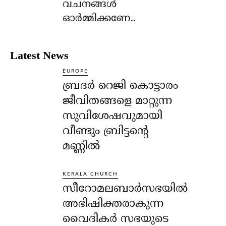
വചനങ്ങള്‍
ഓര്‍മ്മിക്കണേ..
Latest News
EUROPE
ബ്രദർ റെജി കൊട്ടാരം
ജീവിതങ്ങളെ മാറ്റുന്ന
സുവിശേഷവുമായി
വീണ്ടും ബ്രിട്ടന്റെ
മണ്ണിൽ
KERALA CHURCH
സീറോമലബാർസഭയിൽ
അഭിഷിക്തരാകുന്ന
വൈദികർ സഭയുടെ