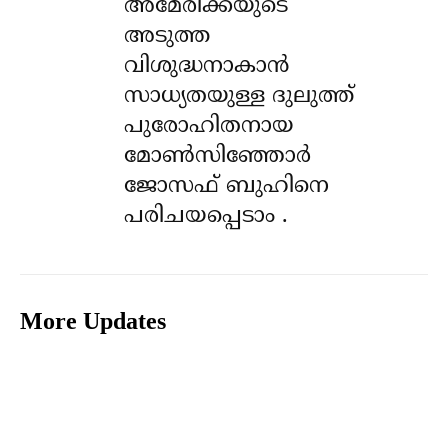
അമേരിക്കയുടെ
അടുത്ത
വിശുദ്ധനാകാൻ
സാധ്യതയുള്ള ദുലുത്ത്
പുരോഹിതനായ
മോൺസിഞ്ഞോർ
ജോസഫ് ബുഹിനെ
പരിചയപ്പെടാം .
More Updates