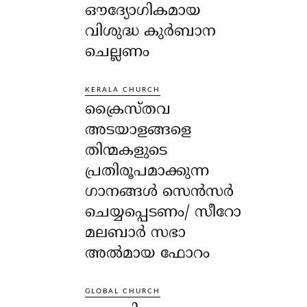
ഔദ്യോഗികമായ
വിശുദ്ധ കുർബാന
ചെല്ലണം
KERALA CHURCH
ക്രൈസ്തവ
അടയാളങ്ങളെ
തിന്മകളുടെ
പ്രതിരൂപമാക്കുന്ന
ഗാനങ്ങൾ സെൻസർ
ചെയ്യപ്പെടണം/ സീറോ
മലബാർ സഭാ
അൽമായ ഫോറം
GLOBAL CHURCH