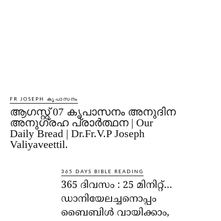
FR JOSEPH കൃപാസനം
ആഗസ്റ്റ് 07 കൃപാസനം അനുദിന
അനുഗ്രഹ പ്രാർത്ഥന | Our
Daily Bread | Dr.Fr.V.P Joseph
Valiyaveettil.
365 DAYS BIBLE READING
365 ദിവസം : 25 മിനിറ്റ്…
ഡാനിയേലച്ചനൊപ്പം
ബൈബിൾ വായിക്കാം,