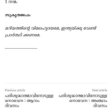
1 നന്മ.
സുകൃതജപം
മറിയത്തിന്റെ വിമലഹൃദയമേ, ഇന്ത്യയ്ക്കു വേണ്ടി
പ്രാര്‍ത്ഥി ക്കണമേ.
————————
Previous article
Next article
പരിശുദ്ധാത്മാവിനോടുള്ള
പരിശുദ്ധാത്മാവിനോടുള്ള
നൊവേന : ആറാം
നൊവേന : അഞ്ചാം
ദിവസം
ദിവസം