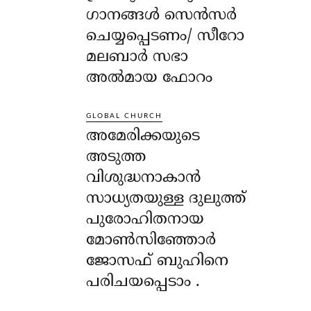
ഗാനങ്ങൾ സെൻസർ
ചെയ്യപ്പെടണം/ സീറോ
മലബാർ സഭാ
അൽമായ ഫോറം
GLOBAL CHURCH
അമേരിക്കയുടെ
അടുത്ത
വിശുദ്ധനാകാൻ
സാധ്യതയുള്ള ദുലുത്ത്
പുരോഹിതനായ
മോൺസിഞ്ഞോർ
ജോസഫ് ബുഹിനെ
പരിചയപ്പെടാം .