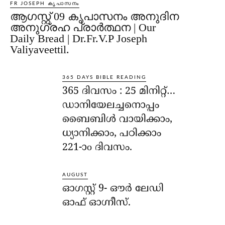
FR JOSEPH കൃപാസനം
ആഗസ്റ്റ് 09 കൃപാസനം അനുദിന
അനുഗ്രഹ പ്രാർത്ഥന | Our
Daily Bread | Dr.Fr.V.P Joseph
Valiyaveettil.
365 DAYS BIBLE READING
365 ദിവസം : 25 മിനിറ്റ്…
ഡാനിയേലച്ചനൊപ്പം
ബൈബിൾ വായിക്കാം,
ധ്യാനിക്കാം, പഠിക്കാം
221-ാo ദിവസം.
AUGUST
ഓഗസ്റ്റ് 9- ഔര്‍ ലേഡി
ഓഫ് ഓഗ്നീസ്.