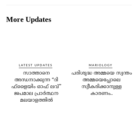
More Updates
LATEST UPDATES
MARIOLOGY
സാത്താനെ
പരിശുദ്ധ അമ്മയെ സ്വന്തം
അന്ധനാക്കുന്ന “ദി
അമ്മയെപ്പോലെ
ഫ്‌ളൈയിം ഓഫ് ലവ്”
സ്വീകരിക്കാനുള്ള
ജപമാല പ്രാർത്ഥന
കാരണം..
മലയാളത്തിൽ