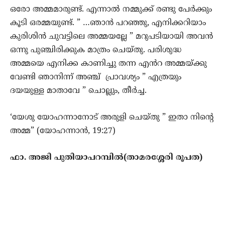
ഒരോ അമ്മമാരുണ്ട്. എന്നാൽ നമ്മുക്ക് രണ്ടു പേർക്കും
കൂടി ഒരമ്മയുണ്ട്. ” …ഞാൻ പറഞ്ഞു, എനിക്കറിയാം
കുരിശിൻ ചുവട്ടിലെ അമ്മയല്ലേ ” മറുപടിയായി അവൻ
ഒന്നു പുഞ്ചിരിക്കുക മാത്രം ചെയ്തു. പരിശുദ്ധ
അമ്മയെ എനിക്ക കാണിച്ചു തന്ന എൻറ അമ്മയ്ക്കു
വേണ്ടി ഞാനിന്ന് അഞ്ച് പ്രാവശ്യം ” എത്രയും
ദയയുള്ള മാതാവേ ” ചൊല്ലും, തീർച്ച.
‘യേശു യോഹന്നാനോട് അരുളി ചെയ്തു ” ഇതാ നിന്റെ
അമ്മ” (യോഹന്നാൻ, 19:27)
ഫാ. അജി പുതിയാപറമ്പിൽ(താമരശ്ശേരി രൂപത)