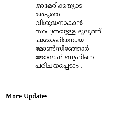
അമേരിക്കയുടെ
അടുത്ത
വിശുദ്ധനാകാൻ
സാധ്യതയുള്ള ദുലുത്ത്
പുരോഹിതനായ
മോൺസിഞ്ഞോർ
ജോസഫ് ബുഹിനെ
പരിചയപ്പെടാം .
More Updates