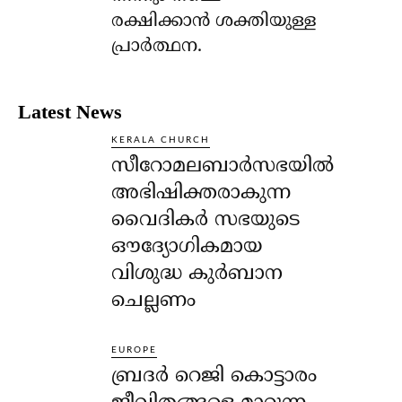
രക്ഷിക്കാന്‍ ശക്തിയുള്ള
പ്രാര്‍ത്ഥന.
Latest News
KERALA CHURCH
സീറോമലബാർസഭയിൽ
അഭിഷിക്തരാകുന്ന
വൈദികർ സഭയുടെ
ഔദ്യോഗികമായ
വിശുദ്ധ കുർബാന
ചെല്ലണം
EUROPE
ബ്രദർ റെജി കൊട്ടാരം