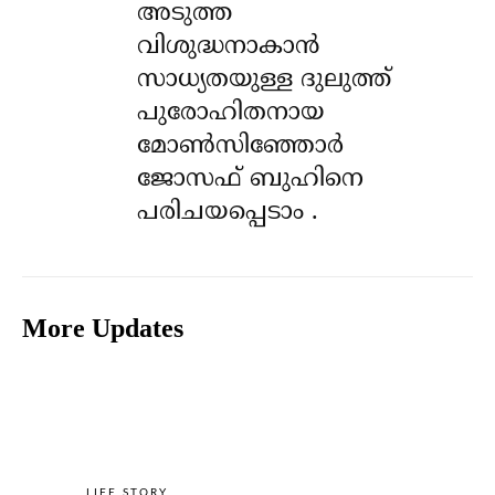
അടുത്ത
വിശുദ്ധനാകാൻ
സാധ്യതയുള്ള ദുലുത്ത്
പുരോഹിതനായ
മോൺസിഞ്ഞോർ
ജോസഫ് ബുഹിനെ
പരിചയപ്പെടാം .
More Updates
LIFE STORY