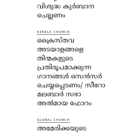
വിശുദ്ധ കുർബാന
ചെല്ലണം
KERALA CHURCH
ക്രൈസ്തവ
അടയാളങ്ങളെ
തിന്മകളുടെ
പ്രതിരൂപമാക്കുന്ന
ഗാനങ്ങൾ സെൻസർ
ചെയ്യപ്പെടണം/ സീറോ
മലബാർ സഭാ
അൽമായ ഫോറം
GLOBAL CHURCH
അമേരിക്കയുടെ