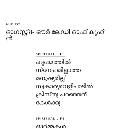
AUGUST
ഓഗസ്റ്റ് 8- ഔര്‍ ലേഡി ഓഫ് കൂഹ്
ന്‍.
SPIRITUAL LIFE
ഹൃദയത്തില്‍
സ്‌നേഹമില്ലാത്ത
മനുഷ്യരില്ല’
സ്വകാര്യവെളിപാടില്‍
ക്രിസ്തു പറഞ്ഞത്
കേള്‍ക്കൂ.
SPIRITUAL LIFE
ഓര്‍മ്മകള്‍