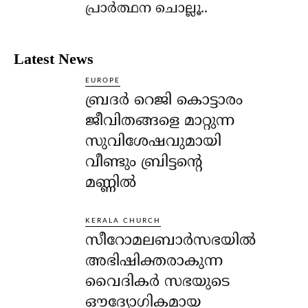
പ്രാര്‍ത്ഥന ചൊല്ലൂ..
Latest News
EUROPE
ബ്രദർ റെജി കൊട്ടാരം
ജീവിതങ്ങളെ മാറ്റുന്ന
സുവിശേഷവുമായി
വീണ്ടും ബ്രിട്ടന്റെ
മണ്ണിൽ
KERALA CHURCH
സീറോമലബാർസഭയിൽ
അഭിഷിക്തരാകുന്ന
വൈദികർ സഭയുടെ
ഔദ്യോഗികമായ