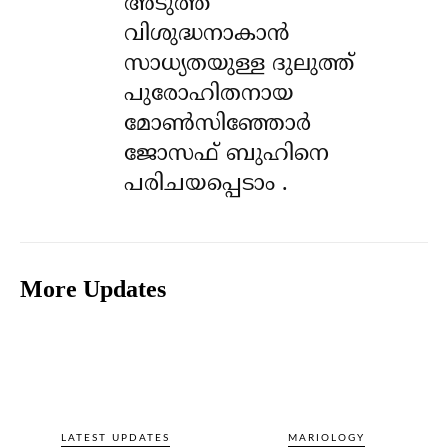
അടുത്ത
വിശുദ്ധനാകാൻ
സാധ്യതയുള്ള ദുലുത്ത്
പുരോഹിതനായ
മോൺസിഞ്ഞോർ
ജോസഫ് ബുഹിനെ
പരിചയപ്പെടാം .
More Updates
LATEST UPDATES
MARIOLOGY