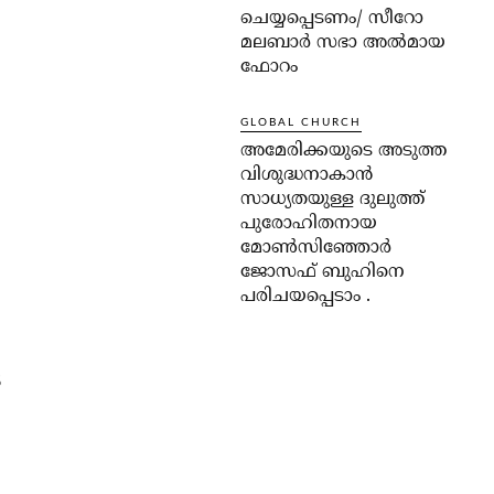
ചെയ്യപ്പെടണം/ സീറോ
മലബാർ സഭാ അൽമായ
ഫോറം
GLOBAL CHURCH
അമേരിക്കയുടെ അടുത്ത
വിശുദ്ധനാകാൻ
സാധ്യതയുള്ള ദുലുത്ത്
പുരോഹിതനായ
മോൺസിഞ്ഞോർ
ജോസഫ് ബുഹിനെ
പരിചയപ്പെടാം .
െ