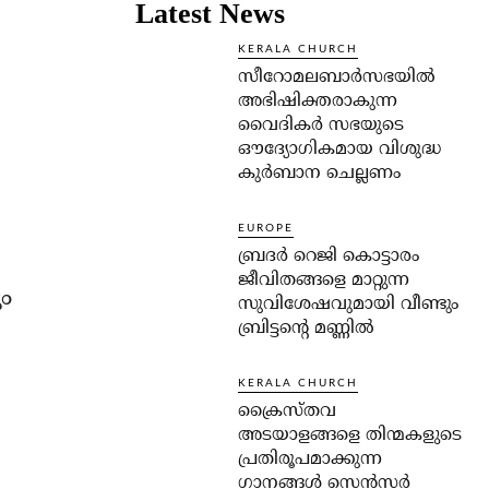
Latest News
KERALA CHURCH
സീറോമലബാർസഭയിൽ
അഭിഷിക്തരാകുന്ന
വൈദികർ സഭയുടെ
ഔദ്യോഗികമായ വിശുദ്ധ
കുർബാന ചെല്ലണം
EUROPE
ബ്രദർ റെജി കൊട്ടാരം
ജീവിതങ്ങളെ മാറ്റുന്ന
ം
സുവിശേഷവുമായി വീണ്ടും
ബ്രിട്ടന്റെ മണ്ണിൽ
KERALA CHURCH
ക്രൈസ്തവ
അടയാളങ്ങളെ തിന്മകളുടെ
പ്രതിരൂപമാക്കുന്ന
ഗാനങ്ങൾ സെൻസർ