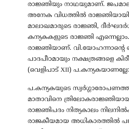
രാജ്ഞിയും നാഥയുമാണ്. ജപമാല
അനേക വിധത്തില്‍ രാജ്ഞിയായി
മാലാഖമാരുടെ രാജ്ഞി, ദീര്‍ഘദര്
കന്യകകളുടെ രാജ്ഞി എന്നെല്ലാ
രാജ്ഞിയാണ്. വി.യോഹന്നാന്‍റെ വ
പാദപീഠമായും നക്ഷത്രങ്ങളെ കിരീ
(വെളിപാട് XII) പ.കന്യകയാണല്ലോ
പ.കന്യകയുടെ സ്വര്‍ഗ്ഗാരോപണത്
മാതാവിനെ ത്രിലോകരാജ്ഞിയായി മു
രാജ്ഞിപദം നിത്യകാലം നിലനില്‍ക്
രാജകീയമായ അധികാരത്തില്‍ പങ്കു