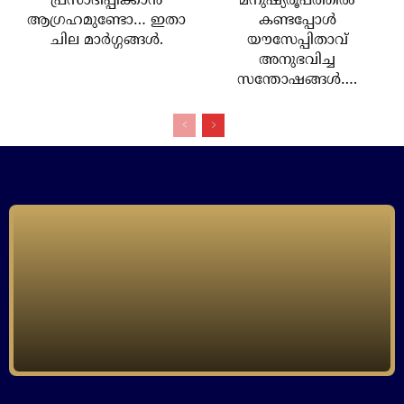
പ്രസാദിപ്പിക്കാന്‍
മനുഷ്യരൂപത്തില്‍
ആഗ്രഹമുണ്ടോ… ഇതാ
കണ്ടപ്പോള്‍
ചില മാര്‍ഗ്ഗങ്ങള്‍.
യൗസേപ്പിതാവ്
അനുഭവിച്ച
സന്തോഷങ്ങള്‍….