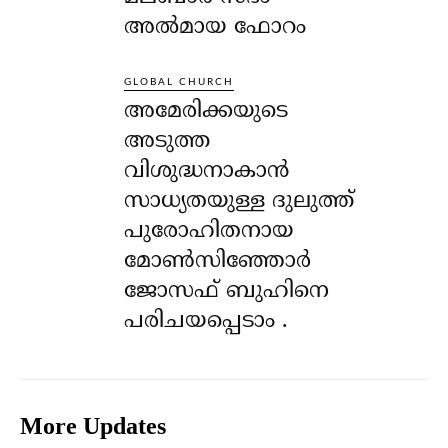
അൽമായ ഫോറം
GLOBAL CHURCH
അമേരിക്കയുടെ
അടുത്ത
വിശുദ്ധനാകാൻ
സാധ്യതയുള്ള ദുലുത്ത്
പുരോഹിതനായ
മോൺസിഞ്ഞോർ
ജോസഫ് ബുഹിനെ
പരിചയപ്പെടാം .
More Updates