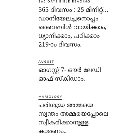
365 DAYS BIBLE READING
365 ദിവസം : 25 മിനിറ്റ്…
ഡാനിയേലച്ചനൊപ്പം
ബൈബിൾ വായിക്കാം,
ധ്യാനിക്കാം, പഠിക്കാം
219-ാo ദിവസം.
AUGUST
ഓഗസ്റ്റ് 7- ഔര്‍ ലേഡി
ഓഫ് സ്‌കിഡാം.
MARIOLOGY
പരിശുദ്ധ അമ്മയെ
സ്വന്തം അമ്മയെപ്പോലെ
സ്വീകരിക്കാനുള്ള
കാരണം..