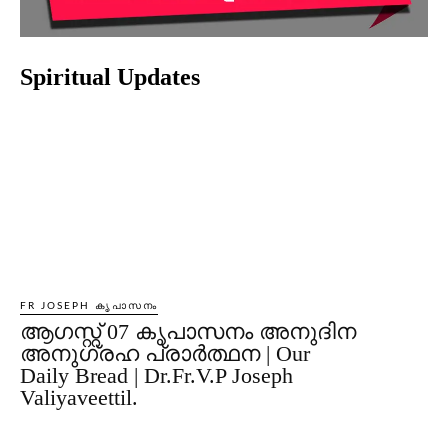
Spiritual Updates
FR JOSEPH കൃപാസനം
ആഗസ്റ്റ് 07 കൃപാസനം അനുദിന
അനുഗ്രഹ പ്രാർത്ഥന | Our
Daily Bread | Dr.Fr.V.P Joseph
Valiyaveettil.