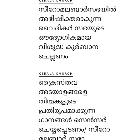
KERALA CHURCH
സീറോമലബാർസഭയിൽ
അഭിഷിക്തരാകുന്ന
വൈദികർ സഭയുടെ
ഔദ്യോഗികമായ
വിശുദ്ധ കുർബാന
ചെല്ലണം
KERALA CHURCH
ക്രൈസ്തവ
അടയാളങ്ങളെ
തിന്മകളുടെ
പ്രതിരൂപമാക്കുന്ന
ഗാനങ്ങൾ സെൻസർ
ചെയ്യപ്പെടണം/ സീറോ
മലബാർ സഭാ