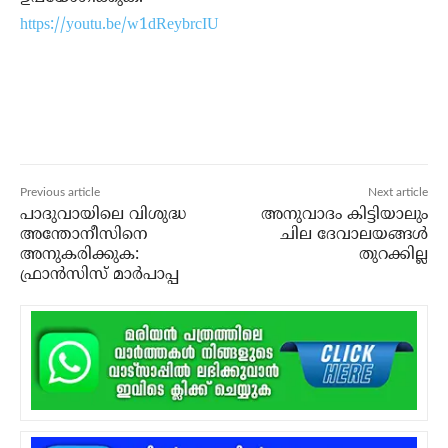
https://youtu.be/w1dReybrcIU
Previous article
Next article
പാദുവായിലെ വിശുദ്ധ
അനുവാദം കിട്ടിയാലും
അന്തോനീസിനെ
ചില ദേവാലയങ്ങള്‍
അനുകരിക്കുക:
തുറക്കില്ല
ഫ്രാന്‍സിസ് മാര്‍പാപ്പ