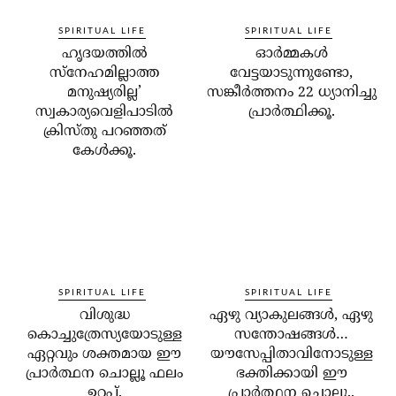
SPIRITUAL LIFE
SPIRITUAL LIFE
ഹൃദയത്തില്‍
ഓര്‍മ്മകള്‍
സ്‌നേഹമില്ലാത്ത
വേട്ടയാടുന്നുണ്ടോ,
മനുഷ്യരില്ല’
സങ്കീര്‍ത്തനം 22 ധ്യാനിച്ചു
സ്വകാര്യവെളിപാടില്‍
പ്രാര്‍ത്ഥിക്കൂ.
ക്രിസ്തു പറഞ്ഞത്
കേള്‍ക്കൂ.
SPIRITUAL LIFE
SPIRITUAL LIFE
വിശുദ്ധ
ഏഴു വ്യാകുലങ്ങള്‍, ഏഴു
കൊച്ചുത്രേസ്യയോടുള്ള
സന്തോഷങ്ങള്‍…
ഏറ്റവും ശക്തമായ ഈ
യൗസേപ്പിതാവിനോടുള്ള
പ്രാര്‍ത്ഥന ചൊല്ലൂ ഫലം
ഭക്തിക്കായി ഈ
ഉറപ്പ്.
പ്രാര്‍ത്ഥന ചൊല്ലൂ..