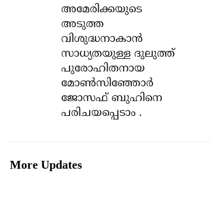
അമേരിക്കയുടെ
അടുത്ത
വിശുദ്ധനാകാൻ
സാധ്യതയുള്ള ദുലുത്ത്
പുരോഹിതനായ
മോൺസിഞ്ഞോർ
ജോസഫ് ബുഹിനെ
പരിചയപ്പെടാം .
More Updates