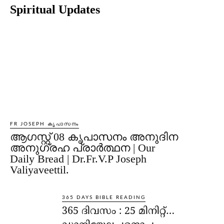
Spiritual Updates
FR JOSEPH കൃപാസനം
ആഗസ്റ്റ് 08 കൃപാസനം അനുദിന
അനുഗ്രഹ പ്രാർത്ഥന | Our
Daily Bread | Dr.Fr.V.P Joseph
Valiyaveettil.
365 DAYS BIBLE READING
365 ദിവസം : 25 മിനിറ്റ്…