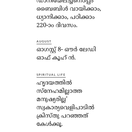
ഡാനിയേലച്ചനൊപ്പം
ബൈബിൾ വായിക്കാം,
ധ്യാനിക്കാം, പഠിക്കാം
220-ാo ദിവസം.
AUGUST
ഓഗസ്റ്റ് 8- ഔര്‍ ലേഡി
ഓഫ് കൂഹ് ന്‍.
SPIRITUAL LIFE
ഹൃദയത്തില്‍
സ്‌നേഹമില്ലാത്ത
മനുഷ്യരില്ല’
സ്വകാര്യവെളിപാടില്‍
ക്രിസ്തു പറഞ്ഞത്
കേള്‍ക്കൂ.