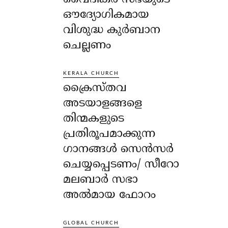
ഔദ്യോഗികമായ
വിശുദ്ധ കുർബാന
ചെല്ലണം
KERALA CHURCH
ക്രൈസ്തവ
അടയാളങ്ങളെ
തിന്മകളുടെ
പ്രതിരൂപമാക്കുന്ന
ഗാനങ്ങൾ സെൻസർ
ചെയ്യപ്പെടണം/ സീറോ
മലബാർ സഭാ
അൽമായ ഫോറം
GLOBAL CHURCH