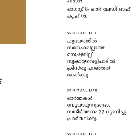
AUGUST
ഓഗസ്റ്റ് 8- ഔര്‍ ലേഡി ഓഫ്
കൂഹ് ന്‍.
SPIRITUAL LIFE
ഹൃദയത്തില്‍
സ്‌നേഹമില്ലാത്ത
മനുഷ്യരില്ല’
സ്വകാര്യവെളിപാടില്‍
ക്രിസ്തു പറഞ്ഞത്
.
കേള്‍ക്കൂ.
്
SPIRITUAL LIFE
ഓര്‍മ്മകള്‍
വേട്ടയാടുന്നുണ്ടോ,
സങ്കീര്‍ത്തനം 22 ധ്യാനിച്ചു
പ്രാര്‍ത്ഥിക്കൂ.
SPIRITUAL LIFE