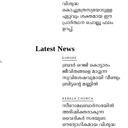
വിശുദ്ധ
കൊച്ചുത്രേസ്യയോടുള്ള
ഏറ്റവും ശക്തമായ ഈ
പ്രാര്‍ത്ഥന ചൊല്ലൂ ഫലം
ഉറപ്പ്.
Latest News
EUROPE
.
ബ്രദർ റെജി കൊട്ടാരം
ജീവിതങ്ങളെ മാറ്റുന്ന
സുവിശേഷവുമായി വീണ്ടും
ബ്രിട്ടന്റെ മണ്ണിൽ
KERALA CHURCH
സീറോമലബാർസഭയിൽ
അഭിഷിക്തരാകുന്ന
വൈദികർ സഭയുടെ
ഔദ്യോഗികമായ വിശുദ്ധ