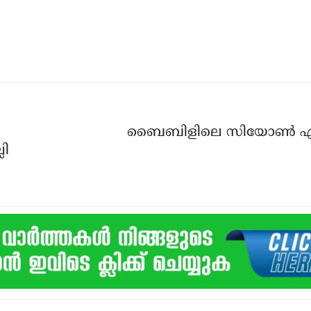
ബൈബിളിലെ സിയോണ്‍ എ
ലി