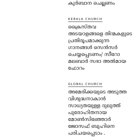
ാ
കുർബാന ചെല്ലണം
KERALA CHURCH
ക്രൈസ്തവ
അടയാളങ്ങളെ തിന്മകളുടെ
പ്രതിരൂപമാക്കുന്ന
ഗാനങ്ങൾ സെൻസർ
ചെയ്യപ്പെടണം/ സീറോ
മലബാർ സഭാ അൽമായ
ഫോറം
GLOBAL CHURCH
അമേരിക്കയുടെ അടുത്ത
വിശുദ്ധനാകാൻ
സാധ്യതയുള്ള ദുലുത്ത്
പുരോഹിതനായ
മോൺസിഞ്ഞോർ
ജോസഫ് ബുഹിനെ
പരിചയപ്പെടാം .