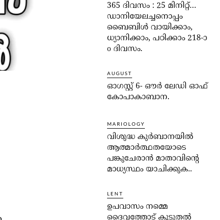
365 ദിവസം : 25 മിനിറ്റ്…
ഡാനിയേലച്ചനൊപ്പം
ബൈബിൾ വായിക്കാം,
ധ്യാനിക്കാം, പഠിക്കാം 218-ാ
o ദിവസം.
AUGUST
ഓഗസ്റ്റ് 6- ഔര്‍ ലേഡി ഓഫ്
കോപാകാബാന.
MARIOLOGY
വിശുദ്ധ കുര്‍ബാനയില്‍
ആത്മാര്‍ത്ഥതയോടെ
പങ്കുചേരാന്‍ മാതാവിന്റെ
മാധ്യസ്ഥം യാചിക്കുക..
LENT
ഉപവാസം നമ്മെ
ം
ദൈവത്തോട് കൂടുതല്‍