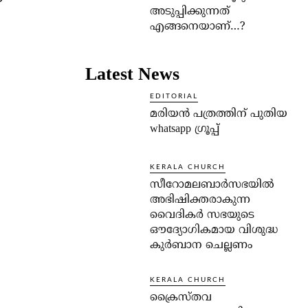
അടുപ്പിക്കുന്നത്
എങ്ങനെയാണ്…?
Latest News
EDITORIAL
മരിയൻ പത്രത്തിന് പുതിയ
whatsapp ഗ്രൂപ്പ്
KERALA CHURCH
സീറോമലബാർസഭയിൽ
അഭിഷിക്തരാകുന്ന
വൈദികർ സഭയുടെ
ഔദ്യോഗികമായ വിശുദ്ധ
കുർബാന ചെല്ലണം
KERALA CHURCH
ക്രൈസ്തവ