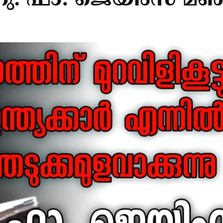
നു: ഫാ. ജെയിംസ് മഞ്