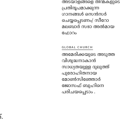
അടയാളങ്ങളെ തിന്മകളുടെ
പ്രതിരൂപമാക്കുന്ന
ഗാനങ്ങൾ സെൻസർ
ചെയ്യപ്പെടണം/ സീറോ
മലബാർ സഭാ അൽമായ
ഫോറം
GLOBAL CHURCH
അമേരിക്കയുടെ അടുത്ത
വിശുദ്ധനാകാൻ
സാധ്യതയുള്ള ദുലുത്ത്
പുരോഹിതനായ
മോൺസിഞ്ഞോർ
ജോസഫ് ബുഹിനെ
പരിചയപ്പെടാം .
.