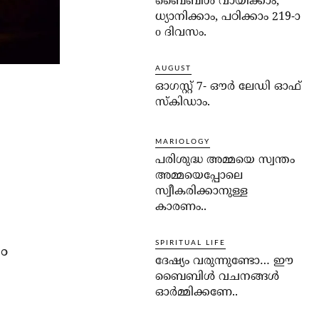
ബൈബിൾ വായിക്കാം,
ധ്യാനിക്കാം, പഠിക്കാം 219-ാ
o ദിവസം.
AUGUST
ഓഗസ്റ്റ് 7- ഔര്‍ ലേഡി ഓഫ്
സ്‌കിഡാം.
MARIOLOGY
പരിശുദ്ധ അമ്മയെ സ്വന്തം
അമ്മയെപ്പോലെ
സ്വീകരിക്കാനുള്ള
കാരണം..
SPIRITUAL LIFE
ം
ദേഷ്യം വരുന്നുണ്ടോ… ഈ
ബൈബിള്‍ വചനങ്ങള്‍
ഓര്‍മ്മിക്കണേ..