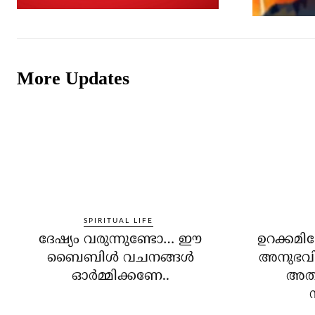
More Updates
SPIRITUAL LIFE
ദേഷ്യം വരുന്നുണ്ടോ… ഈ
ഉറക്കമില
ബൈബിള്‍ വചനങ്ങള്‍
അനുഭവിച
ഓര്‍മ്മിക്കണേ..
അതി
ന