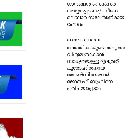
ഗാനങ്ങൾ സെൻസർ
ചെയ്യപ്പെടണം/ സീറോ
മലബാർ സഭാ അൽമായ
ഫോറം
GLOBAL CHURCH
അമേരിക്കയുടെ അടുത്ത
വിശുദ്ധനാകാൻ
സാധ്യതയുള്ള ദുലുത്ത്
പുരോഹിതനായ
മോൺസിഞ്ഞോർ
ജോസഫ് ബുഹിനെ
പരിചയപ്പെടാം .