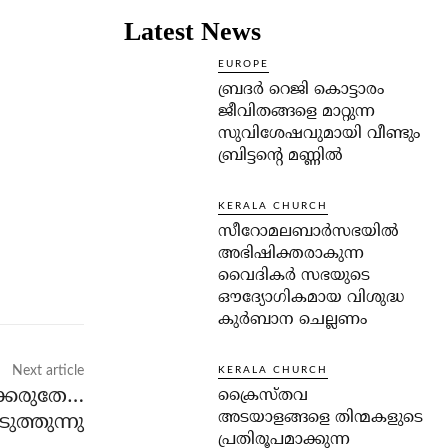
Latest News
EUROPE
ബ്രദർ റെജി കൊട്ടാരം
ജീവിതങ്ങളെ മാറ്റുന്ന
സുവിശേഷവുമായി വീണ്ടും
ബ്രിട്ടന്റെ മണ്ണിൽ
KERALA CHURCH
സീറോമലബാർസഭയിൽ
അഭിഷിക്തരാകുന്ന
വൈദികർ സഭയുടെ
ഔദ്യോഗികമായ വിശുദ്ധ
കുർബാന ചെല്ലണം
Next article
KERALA CHURCH
ക്കരുതേ…
ക്രൈസ്തവ
അടയാളങ്ങളെ തിന്മകളുടെ
ുത്തുന്നു
പ്രതിരൂപമാക്കുന്ന