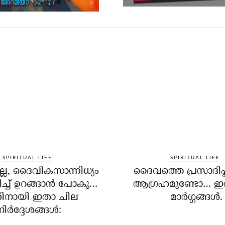
SPIRITUAL LIFE
SPIRITUAL LIFE
്ലേ, ദൈവികസാന്നിധ്യം
ദൈവത്തെ പ്രസാദിപ്പ
്ച് ഉറങ്ങാന്‍ പോകൂ…
ആഗ്രഹമുണ്ടോ… ഇ
നായി ഇതാ ചില
മാര്‍ഗ്ഗങ്ങള്‍.
ിര്‍ദ്ദേശങ്ങള്‍: