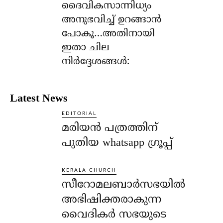
ദൈവികസാന്നിധ്യം
അനുഭവിച്ച് ഉറങ്ങാന്‍
പോകൂ…അതിനായി
ഇതാ ചില
നിര്‍ദ്ദേശങ്ങള്‍:
Latest News
EDITORIAL
മരിയൻ പത്രത്തിന്
പുതിയ whatsapp ഗ്രൂപ്പ്
KERALA CHURCH
സീറോമലബാർസഭയിൽ
അഭിഷിക്തരാകുന്ന
വൈദികർ സഭയുടെ