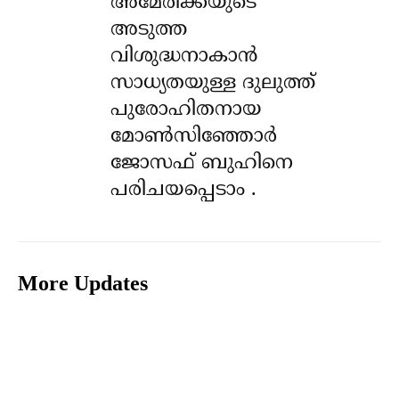
അമേരിക്കയുടെ
അടുത്ത
വിശുദ്ധനാകാൻ
സാധ്യതയുള്ള ദുലുത്ത്
പുരോഹിതനായ
മോൺസിഞ്ഞോർ
ജോസഫ് ബുഹിനെ
പരിചയപ്പെടാം .
More Updates