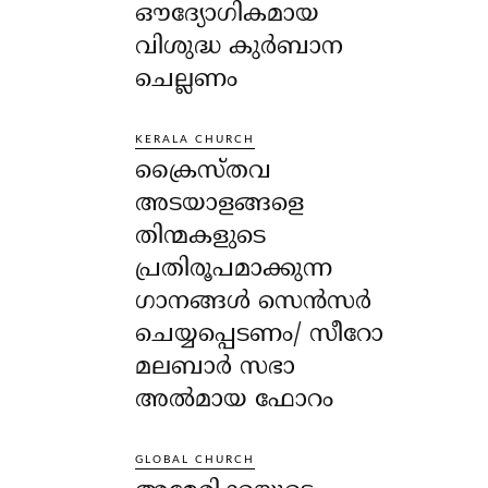
ഔദ്യോഗികമായ
വിശുദ്ധ കുർബാന
ചെല്ലണം
KERALA CHURCH
ക്രൈസ്തവ
അടയാളങ്ങളെ
തിന്മകളുടെ
പ്രതിരൂപമാക്കുന്ന
ഗാനങ്ങൾ സെൻസർ
ചെയ്യപ്പെടണം/ സീറോ
മലബാർ സഭാ
അൽമായ ഫോറം
GLOBAL CHURCH