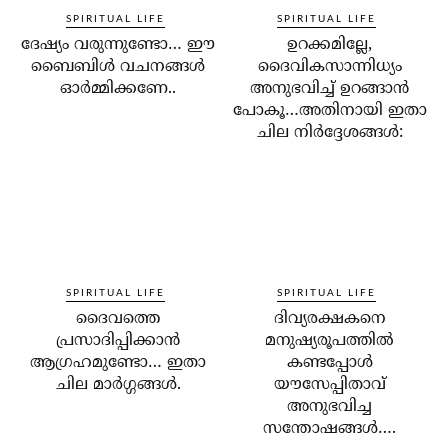
SPIRITUAL LIFE
SPIRITUAL LIFE
ദേഷ്യം വരുന്നുണ്ടോ… ഈ
ഉറക്കമില്ലേ,
ബൈബിള്‍ വചനങ്ങള്‍
ദൈവികസാന്നിധ്യം
ഓര്‍മ്മിക്കണേ..
അനുഭവിച്ച് ഉറങ്ങാന്‍
പോകൂ…അതിനായി ഇതാ
ചില നിര്‍ദ്ദേശങ്ങള്‍:
SPIRITUAL LIFE
SPIRITUAL LIFE
ദൈവത്തെ
ദിവ്യരക്ഷകനെ
പ്രസാദിപ്പിക്കാന്‍
മനുഷ്യരൂപത്തില്‍
ആഗ്രഹമുണ്ടോ… ഇതാ
കണ്ടപ്പോള്‍
ചില മാര്‍ഗ്ഗങ്ങള്‍.
യൗസേപ്പിതാവ്
അനുഭവിച്ച
സന്തോഷങ്ങള്‍….