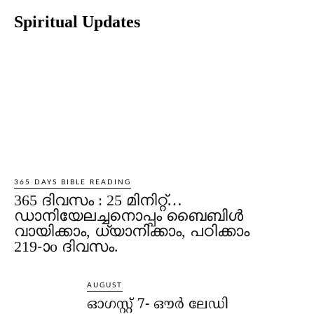
Spiritual Updates
365 DAYS BIBLE READING
365 ദിവസം : 25 മിനിറ്റ്…
ഡാനിയേലച്ചനൊപ്പം ബൈബിൾ
വായിക്കാം, ധ്യാനിക്കാം, പഠിക്കാം
219-ാo ദിവസം.
AUGUST
ഓഗസ്റ്റ് 7- ഔര്‍ ലേഡി