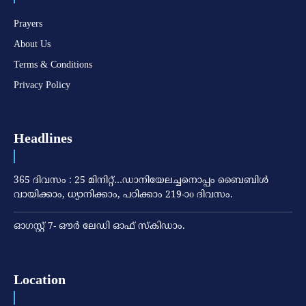
Prayers
About Us
Terms & Conditions
Privacy Policy
Headlines
365 ദിവസം : 25 മിനിറ്റ്…ഡാനിയേലച്ചനൊപ്പം ബൈബിൾ
വായിക്കാം, ധ്യാനിക്കാം, പഠിക്കാം 219-ാo ദിവസം.
ഓഗസ്റ്റ് 7- ഔര്‍ ലേഡി ഓഫ് സ്‌കിഡാം.
Location