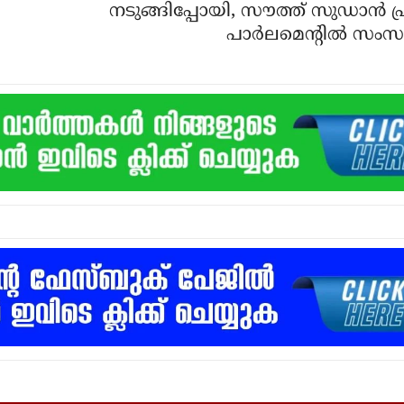
നടുങ്ങിപ്പോയി, സൗത്ത് സുഡാന്‍ പ്
പാര്‍ലമെന്‍റില്‍ സംസ