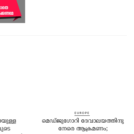
EUROPE
ായുള്ള
മെഡ്ജുഗോറി ദേവാലയത്തിനു
മുടെ
നേരെ ആക്രമണം;