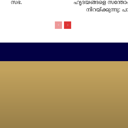
സഭ.
ഹൃദയങ്ങളെ സന്തോഷ
നിറയ്ക്കുന്നു: പാപ