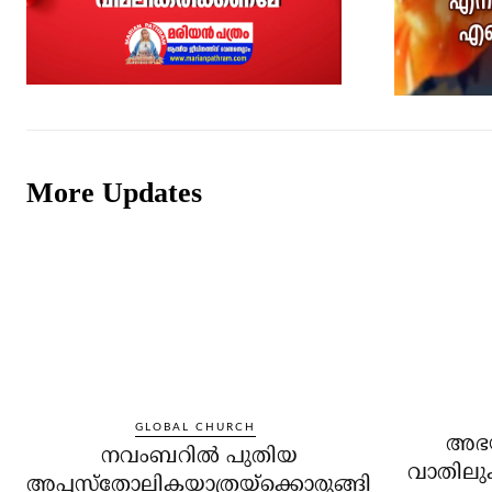
More Updates
GLOBAL CHURCH
അഭയാ
നവംബറില്‍ പുതിയ
വാതിലുക
അപ്പസ്‌തോലികയാത്രയ്‌ക്കൊരുങ്ങി