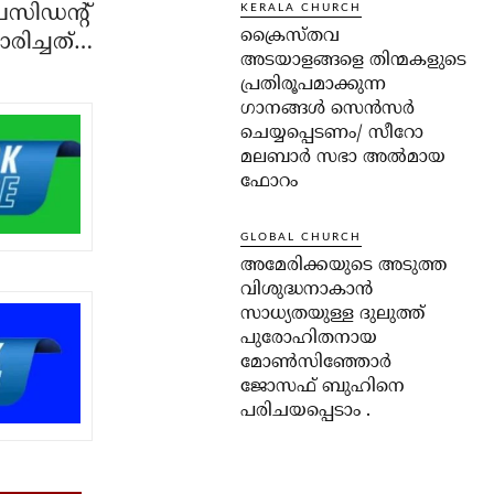
രസിഡന്‍റ്
KERALA CHURCH
ക്രൈസ്തവ
ാരിച്ചത്…
അടയാളങ്ങളെ തിന്മകളുടെ
പ്രതിരൂപമാക്കുന്ന
ഗാനങ്ങൾ സെൻസർ
ചെയ്യപ്പെടണം/ സീറോ
മലബാർ സഭാ അൽമായ
ഫോറം
GLOBAL CHURCH
അമേരിക്കയുടെ അടുത്ത
വിശുദ്ധനാകാൻ
സാധ്യതയുള്ള ദുലുത്ത്
പുരോഹിതനായ
മോൺസിഞ്ഞോർ
ജോസഫ് ബുഹിനെ
പരിചയപ്പെടാം .