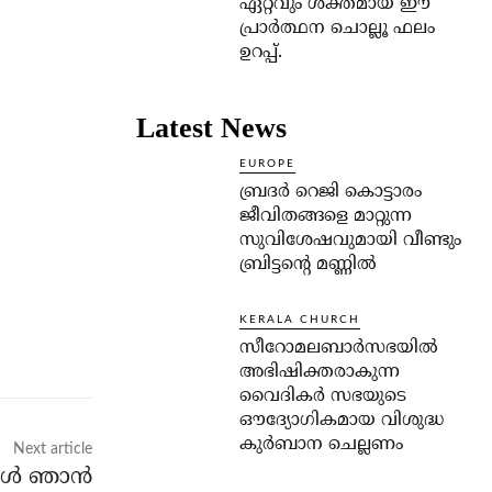
ഏറ്റവും ശക്തമായ ഈ
പ്രാര്‍ത്ഥന ചൊല്ലൂ ഫലം
ഉറപ്പ്.
Latest News
EUROPE
ബ്രദർ റെജി കൊട്ടാരം
ജീവിതങ്ങളെ മാറ്റുന്ന
സുവിശേഷവുമായി വീണ്ടും
ബ്രിട്ടന്റെ മണ്ണിൽ
KERALA CHURCH
സീറോമലബാർസഭയിൽ
അഭിഷിക്തരാകുന്ന
വൈദികർ സഭയുടെ
ഔദ്യോഗികമായ വിശുദ്ധ
കുർബാന ചെല്ലണം
Next article
ള്‍ ഞാന്‍