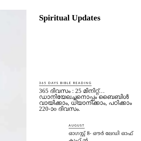
Share
Spiritual Updates
365 DAYS BIBLE READING
365 ദിവസം : 25 മിനിറ്റ്…
ഡാനിയേലച്ചനൊപ്പം ബൈബിൾ
വായിക്കാം, ധ്യാനിക്കാം, പഠിക്കാം
220-ാo ദിവസം.
AUGUST
ഓഗസ്റ്റ് 8- ഔര്‍ ലേഡി ഓഫ്
കൂഹ് ന്‍.