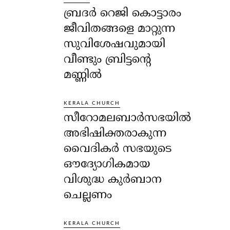
ബ്രദർ റെജി കൊട്ടാരം
ജീവിതങ്ങളെ മാറ്റുന്ന
സുവിശേഷവുമായി
വീണ്ടും ബ്രിട്ടന്റെ
മണ്ണിൽ
KERALA CHURCH
സീറോമലബാർസഭയിൽ
അഭിഷിക്തരാകുന്ന
വൈദികർ സഭയുടെ
ഔദ്യോഗികമായ
വിശുദ്ധ കുർബാന
ചെല്ലണം
KERALA CHURCH