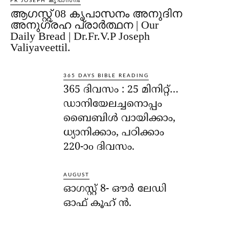
FR JOSEPH കൃപാസനം
ആഗസ്റ്റ് 08 കൃപാസനം അനുദിന
അനുഗ്രഹ പ്രാർത്ഥന | Our
Daily Bread | Dr.Fr.V.P Joseph
Valiyaveettil.
365 DAYS BIBLE READING
365 ദിവസം : 25 മിനിറ്റ്…
ഡാനിയേലച്ചനൊപ്പം
ബൈബിൾ വായിക്കാം,
ധ്യാനിക്കാം, പഠിക്കാം
220-ാo ദിവസം.
AUGUST
ഓഗസ്റ്റ് 8- ഔര്‍ ലേഡി
ഓഫ് കൂഹ് ന്‍.