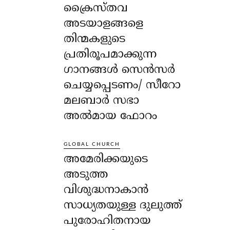
ക്രൈസ്തവ
അടയാളങ്ങളെ
തിന്മകളുടെ
പ്രതിരൂപമാക്കുന്ന
ഗാനങ്ങൾ സെൻസർ
ചെയ്യപ്പെടണം/ സീറോ
മലബാർ സഭാ
അൽമായ ഫോറം
GLOBAL CHURCH
അമേരിക്കയുടെ
അടുത്ത
വിശുദ്ധനാകാൻ
സാധ്യതയുള്ള ദുലുത്ത്
പുരോഹിതനായ