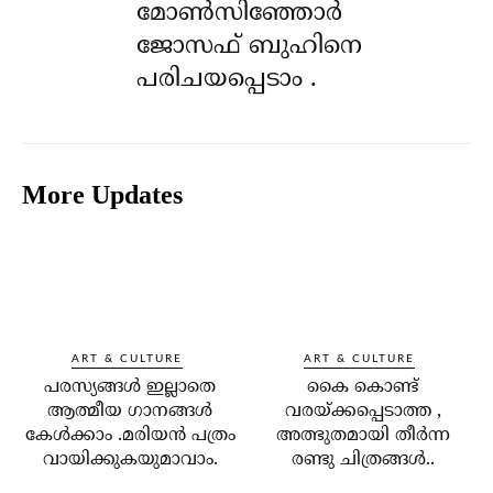
മോൺസിഞ്ഞോർ
ജോസഫ് ബുഹിനെ
പരിചയപ്പെടാം .
More Updates
ART & CULTURE
ART & CULTURE
പരസ്യങ്ങൾ ഇല്ലാതെ
കൈ കൊണ്ട്
ആത്മീയ ഗാനങ്ങൾ
വരയ്ക്കപ്പെടാത്ത ,
കേൾക്കാം .മരിയൻ പത്രം
അത്ഭുതമായി തീര്‍ന്ന
വായിക്കുകയുമാവാം.
രണ്ടു ചിത്രങ്ങള്‍..