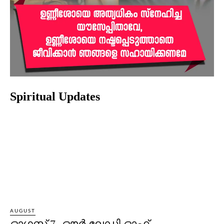
Spiritual Updates
AUGUST
ഓഗസ്റ്റ് 7- ഔര്‍ ലേഡി ഓഫ്