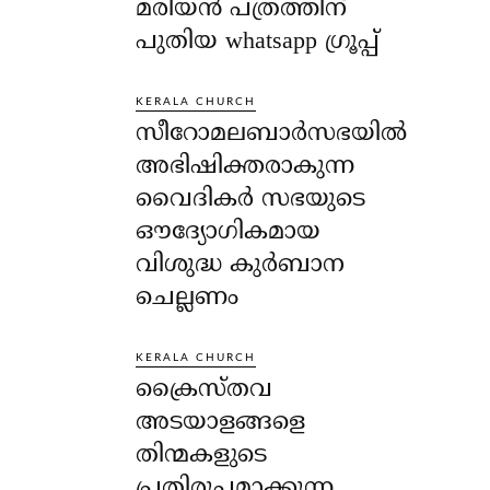
മരിയൻ പത്രത്തിന്
പുതിയ whatsapp ഗ്രൂപ്പ്
KERALA CHURCH
സീറോമലബാർസഭയിൽ
അഭിഷിക്തരാകുന്ന
വൈദികർ സഭയുടെ
ഔദ്യോഗികമായ
വിശുദ്ധ കുർബാന
ചെല്ലണം
KERALA CHURCH
ക്രൈസ്തവ
അടയാളങ്ങളെ
തിന്മകളുടെ
പ്രതിരൂപമാക്കുന്ന