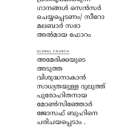
ഗാനങ്ങൾ സെൻസർ
ചെയ്യപ്പെടണം/ സീറോ
മലബാർ സഭാ
അൽമായ ഫോറം
GLOBAL CHURCH
അമേരിക്കയുടെ
അടുത്ത
വിശുദ്ധനാകാൻ
സാധ്യതയുള്ള ദുലുത്ത്
പുരോഹിതനായ
മോൺസിഞ്ഞോർ
ജോസഫ് ബുഹിനെ
പരിചയപ്പെടാം .