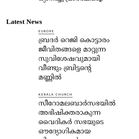
Latest News
EUROPE
ബ്രദർ റെജി കൊട്ടാരം
ജീവിതങ്ങളെ മാറ്റുന്ന
സുവിശേഷവുമായി
വീണ്ടും ബ്രിട്ടന്റെ
മണ്ണിൽ
KERALA CHURCH
സീറോമലബാർസഭയിൽ
അഭിഷിക്തരാകുന്ന
വൈദികർ സഭയുടെ
ഔദ്യോഗികമായ