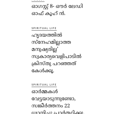
ഓഗസ്റ്റ് 8- ഔര്‍ ലേഡി
ഓഫ് കൂഹ് ന്‍.
SPIRITUAL LIFE
ഹൃദയത്തില്‍
സ്‌നേഹമില്ലാത്ത
മനുഷ്യരില്ല’
സ്വകാര്യവെളിപാടില്‍
ക്രിസ്തു പറഞ്ഞത്
കേള്‍ക്കൂ.
SPIRITUAL LIFE
ഓര്‍മ്മകള്‍
വേട്ടയാടുന്നുണ്ടോ,
സങ്കീര്‍ത്തനം 22
ധ്യാനിച്ചു പ്രാര്‍ത്ഥിക്കൂ.