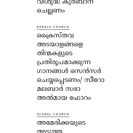
വിശുദ്ധ കുർബാന
ചെല്ലണം
KERALA CHURCH
ക്രൈസ്തവ
അടയാളങ്ങളെ
തിന്മകളുടെ
പ്രതിരൂപമാക്കുന്ന
ഗാനങ്ങൾ സെൻസർ
ചെയ്യപ്പെടണം/ സീറോ
മലബാർ സഭാ
അൽമായ ഫോറം
GLOBAL CHURCH
അമേരിക്കയുടെ
അടുത്ത