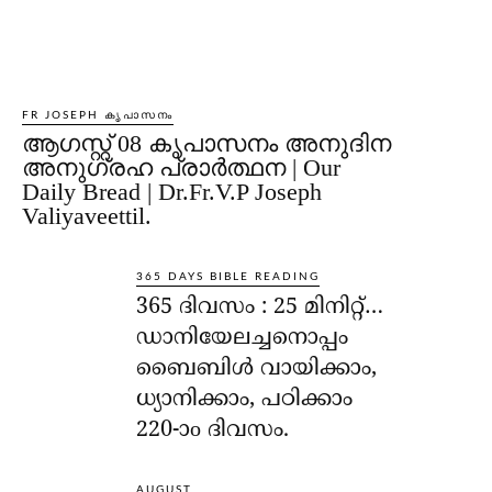
FR JOSEPH കൃപാസനം
ആഗസ്റ്റ് 08 കൃപാസനം അനുദിന
അനുഗ്രഹ പ്രാർത്ഥന | Our
Daily Bread | Dr.Fr.V.P Joseph
Valiyaveettil.
365 DAYS BIBLE READING
365 ദിവസം : 25 മിനിറ്റ്…
ഡാനിയേലച്ചനൊപ്പം
ബൈബിൾ വായിക്കാം,
ധ്യാനിക്കാം, പഠിക്കാം
220-ാo ദിവസം.
AUGUST