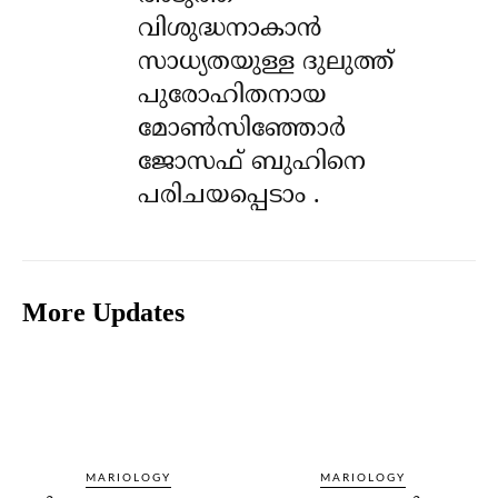
വിശുദ്ധനാകാൻ
സാധ്യതയുള്ള ദുലുത്ത്
പുരോഹിതനായ
മോൺസിഞ്ഞോർ
ജോസഫ് ബുഹിനെ
പരിചയപ്പെടാം .
More Updates
MARIOLOGY
MARIOLOGY