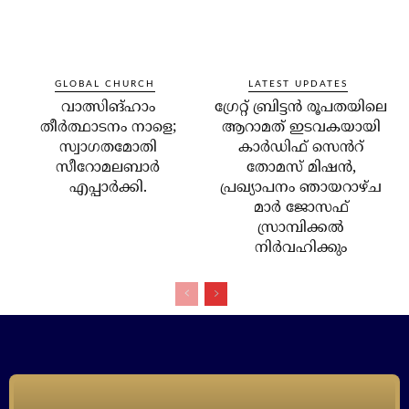
GLOBAL CHURCH
LATEST UPDATES
വാത്സിങ്ഹാം
ഗ്രേറ്റ് ബ്രിട്ടൻ രൂപതയിലെ
തീർത്ഥാടനം നാളെ;
ആറാമത് ഇടവകയായി
സ്വാഗതമോതി
കാർഡിഫ് സെൻറ്
സീറോമലബാർ
തോമസ് മിഷൻ,
എപ്പാർക്കി.
പ്രഖ്യാപനം ഞായറാഴ്ച
മാർ ജോസഫ്
സ്രാമ്പിക്കൽ
നിർവഹിക്കും