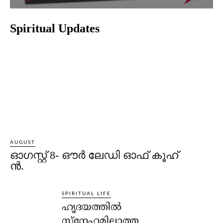
Spiritual Updates
AUGUST
ഓഗസ്റ്റ് 8- ഔര്‍ ലേഡി ഓഫ് കൂഹ്
ന്‍.
SPIRITUAL LIFE
ഹൃദയത്തില്‍
സ്‌നേഹമില്ലാത്ത