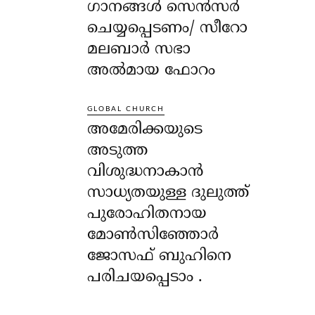
ഗാനങ്ങൾ സെൻസർ
ചെയ്യപ്പെടണം/ സീറോ
മലബാർ സഭാ
അൽമായ ഫോറം
GLOBAL CHURCH
അമേരിക്കയുടെ
അടുത്ത
വിശുദ്ധനാകാൻ
സാധ്യതയുള്ള ദുലുത്ത്
പുരോഹിതനായ
മോൺസിഞ്ഞോർ
ജോസഫ് ബുഹിനെ
പരിചയപ്പെടാം .