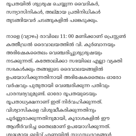
രൂപതയിൽ ശുശ്രുഷ ചെയ്യുന്ന വൈദികർ,
സന്യാസിനികൾ, അല്മായ പ്രതിനിധികൾ
തുടങ്ങിയവർ ചടങ്ങുകളിൽ പങ്കെടുക്കും.
നാളെ (വ്യാഴം) രാവിലെ 11: 00 മണിക്കാണ് പ്രെസ്റ്റൺ
കത്തീഡ്രൽ ദൈവാലയത്തിൽ വി. കുർബാനയും
അഭിഷേകതൈലം വെഞ്ചരിപ്പുശുശ്രുഷയും
നടക്കുന്നത്. കത്തോലിക്കാ സഭയിലെ എല്ലാ വ്യക്തി
സഭകൾക്കും തങ്ങളുടെ ദൈവാലയങ്ങളിൽ
ഉപയോഗിക്കുന്നതിനായി അഭിഷേകതൈലം ഓരോ
വർഷവും പുതുതായി വെഞ്ചരിക്കുന്ന പതിവും
പാരമ്പര്യവുമുണ്ട്. ഓരോ രൂപതയുടെയും
രൂപതാധ്യക്ഷനാണ് ഇത് നിർവഹിക്കുന്നത്.
വിശ്വാസികളെ വിശുദ്ധീകരിക്കുന്നതിനും
പൂർണ്ണരാക്കുന്നതിനുമായി, കൂദാശകളിൽ ഈ
ആശീർവദിച്ച തൈലമാണ് ഉപയോഗിക്കുന്നത്.
ശുദ്ധമായ ഒലിവ് എണ്ണയിൽ സുഗന്ധദ്രവ്യങ്ങൾ