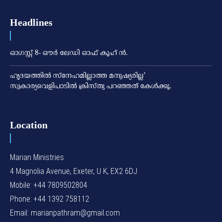
Headlines
ഓഗസ്റ്റ് 8- ഔര്‍ ലേഡി ഓഫ് കൂഹ് ന്‍.
ഹൃദയത്തില്‍ സ്‌നേഹമില്ലാത്ത മനുഷ്യരില്ല’
സ്വകാര്യവെളിപാടില്‍ ക്രിസ്തു പറഞ്ഞത് കേള്‍ക്കൂ.
Location
Marian Ministries
4 Magnolia Avenue, Exeter, U K, EX2 6DJ
Mobile: +44 7809502804
Phone: +44 1392 758112
Email: marianpathram@gmail.com