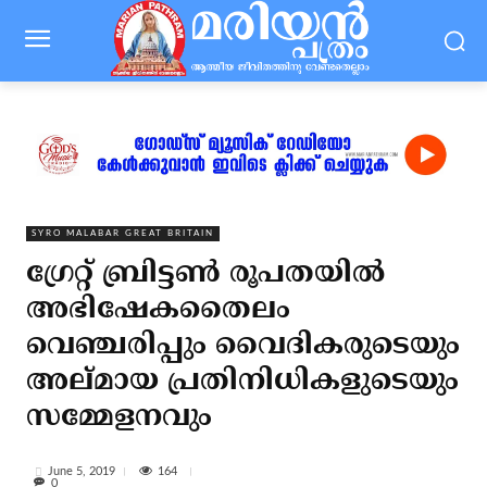
SYRO MALABAR GREAT BRITAIN
ഗ്രേറ്റ് ബ്രിട്ടൺ രൂപതയിൽ
അഭിഷേകതൈലം
വെഞ്ചരിപ്പും വൈദികരുടെയും
അല്മായ പ്രതിനിധികളുടെയും
സമ്മേളനവും
164
June 5, 2019
0