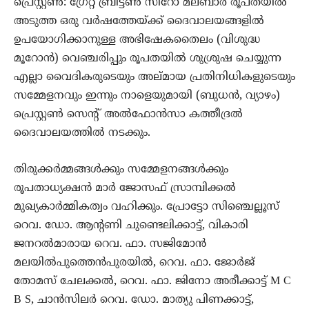
പ്രെസ്റ്റൺ: ഗ്രേറ്റ് ബ്രിട്ടൺ സീറോ മലബാർ രൂപതയിൽ
അടുത്ത ഒരു വർഷത്തേയ്ക്ക് ദൈവാലയങ്ങളിൽ
ഉപയോഗിക്കാനുള്ള അഭിഷേകതൈലം (വിശുദ്ധ
മൂറോൻ) വെഞ്ചരിപ്പും രൂപതയിൽ ശുശ്രുഷ ചെയ്യുന്ന
എല്ലാ വൈദികരുടെയും അല്മായ പ്രതിനിധികളുടെയും
സമ്മേളനവും ഇന്നും നാളെയുമായി (ബുധൻ, വ്യാഴം)
പ്രെസ്റ്റൺ സെന്റ് അൽഫോൻസാ കത്തീദ്രൽ
ദൈവാലയത്തിൽ നടക്കും.
തിരുക്കർമ്മങ്ങൾക്കും സമ്മേളനങ്ങൾക്കും
രൂപതാധ്യക്ഷൻ മാർ ജോസഫ് സ്രാമ്പിക്കൽ
മുഖ്യകാർമ്മികത്വം വഹിക്കും. പ്രോട്ടോ സിഞ്ചെല്ലൂസ്
റെവ. ഡോ. ആൻ്റണി ചുണ്ടെലിക്കാട്ട്, വികാരി
ജനറൽമാരായ റെവ. ഫാ. സജിമോൻ
മലയിൽപുത്തെൻപുരയിൽ, റെവ. ഫാ. ജോർജ്
തോമസ് ചേലക്കൽ, റെവ. ഫാ. ജിനോ അരീക്കാട്ട് M C
B S, ചാൻസിലർ റെവ. ഡോ. മാത്യു പിണക്കാട്ട്,