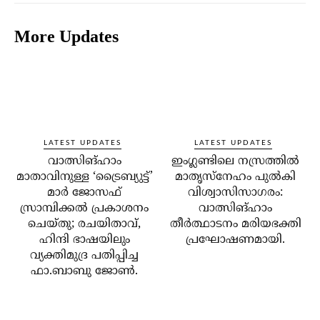
More Updates
LATEST UPDATES
LATEST UPDATES
വാത്സിങ്ഹാം
ഇംഗ്ലണ്ടിലെ നസ്രത്തിൽ
മാതാവിനുള്ള ‘ട്രൈബ്യുട്ട്’
മാതൃസ്നേഹം പുൽകി
മാർ ജോസഫ്
വിശ്വാസിസാഗരം:
സ്രാമ്പിക്കൽ പ്രകാശനം
വാത്സിങ്ഹാം
ചെയ്തു; രചയിതാവ്,
തീർത്ഥാടനം മരിയഭക്തി
ഹിന്ദി ഭാഷയിലും
പ്രഘോഷണമായി.
വ്യക്തിമുദ്ര പതിപ്പിച്ച
ഫാ.ബാബു ജോൺ.