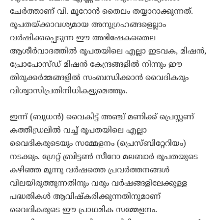
ചേർത്താണ് വി. മൂറോൻ തൈലം തയ്യാറാക്കുന്നത്.
രൂപതയ്ക്കാവശ്യമായ അനുഗ്രഹങ്ങളെല്ലാം
വർഷിക്കപ്പെടുന്ന ഈ അഭിഷേകതൈല
ആശീർവാദത്തിൽ രൂപതയിലെ എല്ലാ ഇടവക, മിഷൻ,
പ്രോപോസ്ഡ് മിഷൻ കേന്ദ്രങ്ങളിൽ നിന്നും ഈ
തിരുക്കർമ്മങ്ങളിൽ സംബന്ധിക്കാൻ വൈദികരും
വിശ്വാസിപ്രതിനിധികളുമെത്തും.
ഇന്ന് (ബുധൻ) വൈകിട്ട് അഞ്ച് മണിക്ക് പ്രെസ്റ്റണ്
കത്തീഡ്രലിൽ വച്ച് രൂപതയിലെ എല്ലാ
വൈദികരുടെയും സമ്മേളനം (പ്രെസ്ബിറ്റേറിയം)
നടക്കും. ഗ്രേറ്റ് ബ്രിട്ടൺ സീറോ മലബാർ രൂപതയുടെ
കഴിഞ്ഞ മൂന്നു വർഷത്തെ പ്രവർത്തനങ്ങൾ
വിലയിരുത്തുന്നതിനും വരും വർഷങ്ങളിലേക്കുള്ള
പദ്ധതികൾ ആവിഷ്കരിക്കുന്നതിനുമാണ്
വൈദികരുടെ ഈ പ്രാഥമിക സമ്മേളനം.