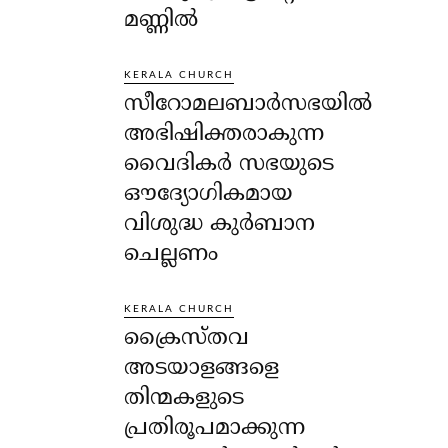
മണ്ണിൽ
KERALA CHURCH
സീറോമലബാർസഭയിൽ
അഭിഷിക്തരാകുന്ന
വൈദികർ സഭയുടെ
ഔദ്യോഗികമായ
വിശുദ്ധ കുർബാന
ചെല്ലണം
KERALA CHURCH
ക്രൈസ്തവ
അടയാളങ്ങളെ
തിന്മകളുടെ
പ്രതിരൂപമാക്കുന്ന