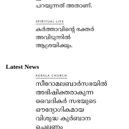
പറയുന്നത് അതാണ്.
SPIRITUAL LIFE
കര്‍ത്താവിന്റെ ഭക്തര്‍
അവിടുന്നില്‍
ആശ്രയിക്കും.
Latest News
KERALA CHURCH
സീറോമലബാർസഭയിൽ
അഭിഷിക്തരാകുന്ന
വൈദികർ സഭയുടെ
ഔദ്യോഗികമായ
വിശുദ്ധ കുർബാന
ചെല്ലണം