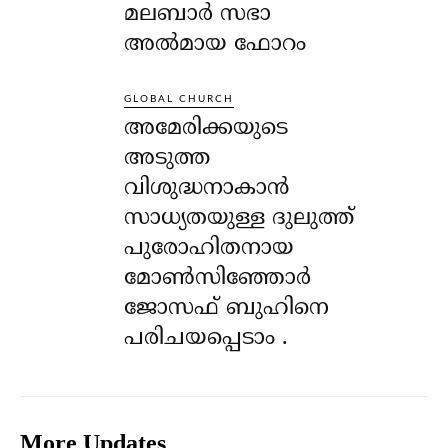
മലബാർ സഭാ
അൽമായ ഫോറം
GLOBAL CHURCH
അമേരിക്കയുടെ
അടുത്ത
വിശുദ്ധനാകാൻ
സാധ്യതയുള്ള ദുലുത്ത്
പുരോഹിതനായ
മോൺസിഞ്ഞോർ
ജോസഫ് ബുഹിനെ
പരിചയപ്പെടാം .
More Updates