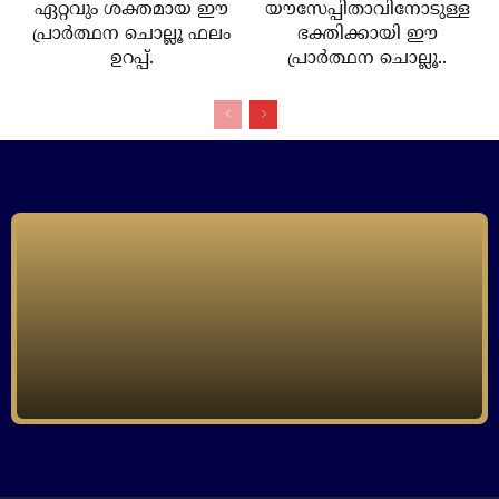
ഏറ്റവും ശക്തമായ ഈ
യൗസേപ്പിതാവിനോടുള്ള
പ്രാര്‍ത്ഥന ചൊല്ലൂ ഫലം
ഭക്തിക്കായി ഈ
ഉറപ്പ്.
പ്രാര്‍ത്ഥന ചൊല്ലൂ..