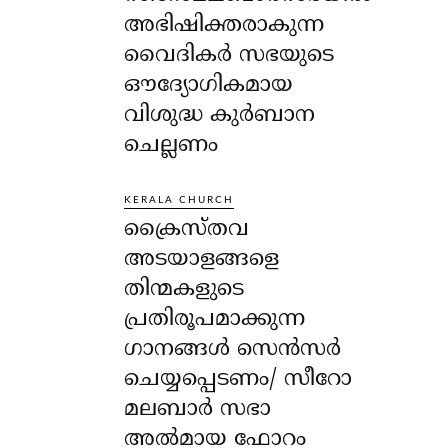
അഭിഷിക്തരാകുന്ന
വൈദികർ സഭയുടെ
ഔദ്യോഗികമായ
വിശുദ്ധ കുർബാന
ചെല്ലണം
KERALA CHURCH
ക്രൈസ്തവ
അടയാളങ്ങളെ
തിന്മകളുടെ
പ്രതിരൂപമാക്കുന്ന
ഗാനങ്ങൾ സെൻസർ
ചെയ്യപ്പെടണം/ സീറോ
മലബാർ സഭാ
അൽമായ ഫോറം