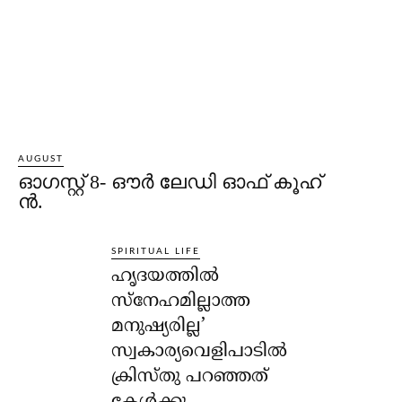
AUGUST
ഓഗസ്റ്റ് 8- ഔര്‍ ലേഡി ഓഫ് കൂഹ്
ന്‍.
SPIRITUAL LIFE
ഹൃദയത്തില്‍
സ്‌നേഹമില്ലാത്ത
മനുഷ്യരില്ല’
സ്വകാര്യവെളിപാടില്‍
ക്രിസ്തു പറഞ്ഞത്