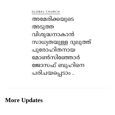
GLOBAL CHURCH
അമേരിക്കയുടെ
അടുത്ത
വിശുദ്ധനാകാൻ
സാധ്യതയുള്ള ദുലുത്ത്
പുരോഹിതനായ
മോൺസിഞ്ഞോർ
ജോസഫ് ബുഹിനെ
പരിചയപ്പെടാം .
More Updates