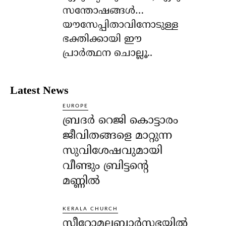
സന്തോഷങ്ങള്‍…
യൗസേപ്പിതാവിനോടുള്ള
ഭക്തിക്കായി ഈ
പ്രാര്‍ത്ഥന ചൊല്ലൂ..
Latest News
EUROPE
ബ്രദർ റെജി കൊട്ടാരം
ജീവിതങ്ങളെ മാറ്റുന്ന
സുവിശേഷവുമായി
വീണ്ടും ബ്രിട്ടന്റെ
മണ്ണിൽ
KERALA CHURCH
സീറോമലബാർസഭയിൽ