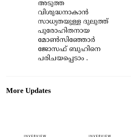
അടുത്ത
വിശുദ്ധനാകാൻ
സാധ്യതയുള്ള ദുലുത്ത്
പുരോഹിതനായ
മോൺസിഞ്ഞോർ
ജോസഫ് ബുഹിനെ
പരിചയപ്പെടാം .
More Updates
INVERVIEW
INVERVIEW