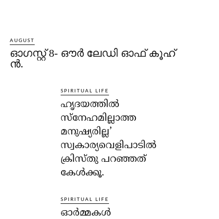
AUGUST
ഓഗസ്റ്റ് 8- ഔര്‍ ലേഡി ഓഫ് കൂഹ്
ന്‍.
SPIRITUAL LIFE
ഹൃദയത്തില്‍
സ്‌നേഹമില്ലാത്ത
മനുഷ്യരില്ല’
സ്വകാര്യവെളിപാടില്‍
ക്രിസ്തു പറഞ്ഞത്
കേള്‍ക്കൂ.
SPIRITUAL LIFE
ഓര്‍മ്മകള്‍