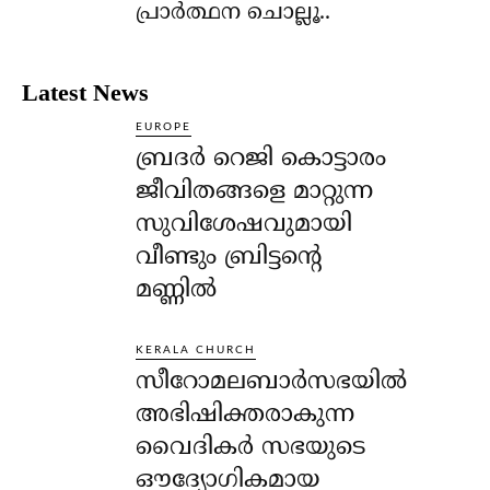
പ്രാര്‍ത്ഥന ചൊല്ലൂ..
Latest News
EUROPE
ബ്രദർ റെജി കൊട്ടാരം
ജീവിതങ്ങളെ മാറ്റുന്ന
സുവിശേഷവുമായി
വീണ്ടും ബ്രിട്ടന്റെ
മണ്ണിൽ
KERALA CHURCH
സീറോമലബാർസഭയിൽ
അഭിഷിക്തരാകുന്ന
വൈദികർ സഭയുടെ
ഔദ്യോഗികമായ