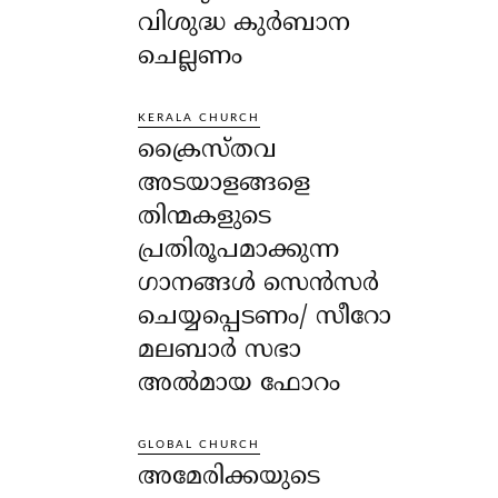
വിശുദ്ധ കുർബാന
ചെല്ലണം
KERALA CHURCH
ക്രൈസ്തവ
അടയാളങ്ങളെ
തിന്മകളുടെ
പ്രതിരൂപമാക്കുന്ന
ഗാനങ്ങൾ സെൻസർ
ചെയ്യപ്പെടണം/ സീറോ
മലബാർ സഭാ
അൽമായ ഫോറം
GLOBAL CHURCH
അമേരിക്കയുടെ