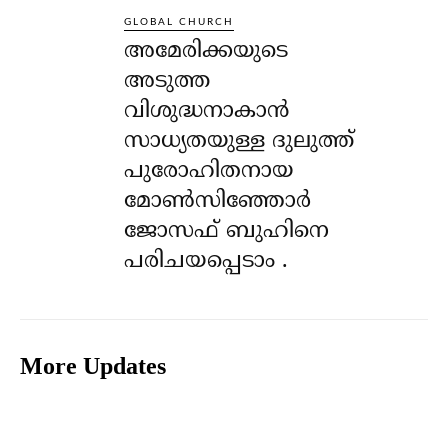
GLOBAL CHURCH
അമേരിക്കയുടെ
അടുത്ത
വിശുദ്ധനാകാൻ
സാധ്യതയുള്ള ദുലുത്ത്
പുരോഹിതനായ
മോൺസിഞ്ഞോർ
ജോസഫ് ബുഹിനെ
പരിചയപ്പെടാം .
More Updates