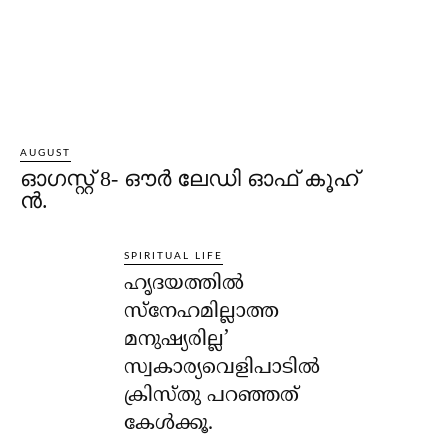
AUGUST
ഓഗസ്റ്റ് 8- ഔര്‍ ലേഡി ഓഫ് കൂഹ്
ന്‍.
SPIRITUAL LIFE
ഹൃദയത്തില്‍
സ്‌നേഹമില്ലാത്ത
മനുഷ്യരില്ല’
സ്വകാര്യവെളിപാടില്‍
ക്രിസ്തു പറഞ്ഞത്
കേള്‍ക്കൂ.