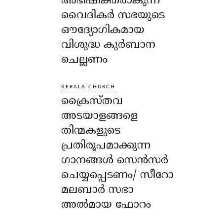
അഭിഷിക്തരാകുന്ന
വൈദികർ സഭയുടെ
ഔദ്യോഗികമായ
വിശുദ്ധ കുർബാന
ചെല്ലണം
KERALA CHURCH
ക്രൈസ്തവ
അടയാളങ്ങളെ
തിന്മകളുടെ
പ്രതിരൂപമാക്കുന്ന
ഗാനങ്ങൾ സെൻസർ
ചെയ്യപ്പെടണം/ സീറോ
മലബാർ സഭാ
അൽമായ ഫോറം