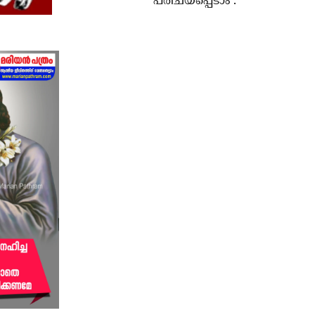
പരിചയപ്പെടാം .