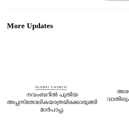
More Updates
GLOBAL CHURCH
അഭയാ
നവംബറില്‍ പുതിയ
വാതിലുക
അപ്പസ്‌തോലികയാത്രയ്‌ക്കൊരുങ്ങി
മാര്‍പാപ്പ.