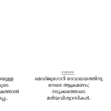
EUROPE
ായുള്ള
മെഡ്ജുഗോറി ദേവാലയത്തിനു
മുടെ
നേരെ ആക്രമണം;
ത്താല്‍
നടുക്കത്തോടെ
്പ..
മരിയവിശ്വാസികള്‍.