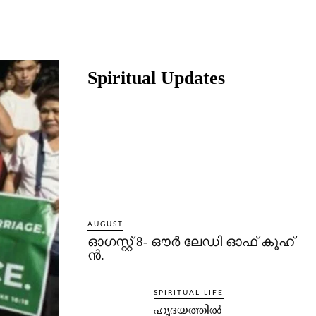
Share
Spiritual Updates
AUGUST
ഓഗസ്റ്റ് 8- ഔര്‍ ലേഡി ഓഫ് കൂഹ്
ന്‍.
SPIRITUAL LIFE
ഹൃദയത്തില്‍