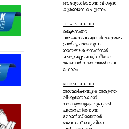
ഔദ്യോഗികമായ വിശുദ്ധ
കുർബാന ചെല്ലണം
KERALA CHURCH
ക്രൈസ്തവ
അടയാളങ്ങളെ തിന്മകളുടെ
പ്രതിരൂപമാക്കുന്ന
ഗാനങ്ങൾ സെൻസർ
ചെയ്യപ്പെടണം/ സീറോ
മലബാർ സഭാ അൽമായ
ഫോറം
GLOBAL CHURCH
അമേരിക്കയുടെ അടുത്ത
വിശുദ്ധനാകാൻ
സാധ്യതയുള്ള ദുലുത്ത്
പുരോഹിതനായ
മോൺസിഞ്ഞോർ
ജോസഫ് ബുഹിനെ