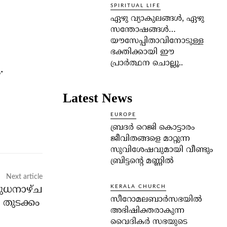
SPIRITUAL LIFE
ഏഴു വ്യാകുലങ്ങള്‍, ഏഴു
സന്തോഷങ്ങള്‍…
യൗസേപ്പിതാവിനോടുള്ള
ഭക്തിക്കായി ഈ
പ്രാര്‍ത്ഥന ചൊല്ലൂ..
.
Latest News
EUROPE
ബ്രദർ റെജി കൊട്ടാരം
ജീവിതങ്ങളെ മാറ്റുന്ന
സുവിശേഷവുമായി വീണ്ടും
ബ്രിട്ടന്റെ മണ്ണിൽ
Next article
ുധനാഴ്ച
KERALA CHURCH
സീറോമലബാർസഭയിൽ
് തുടക്കം
അഭിഷിക്തരാകുന്ന
വൈദികർ സഭയുടെ