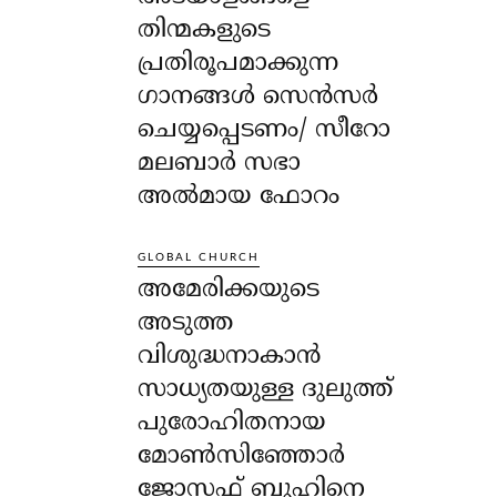
തിന്മകളുടെ
പ്രതിരൂപമാക്കുന്ന
ഗാനങ്ങൾ സെൻസർ
ചെയ്യപ്പെടണം/ സീറോ
മലബാർ സഭാ
അൽമായ ഫോറം
GLOBAL CHURCH
അമേരിക്കയുടെ
അടുത്ത
വിശുദ്ധനാകാൻ
സാധ്യതയുള്ള ദുലുത്ത്
പുരോഹിതനായ
മോൺസിഞ്ഞോർ
ജോസഫ് ബുഹിനെ