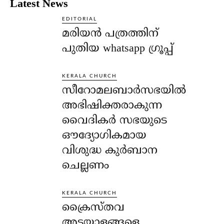
Latest News
EDITORIAL
മരിയൻ പത്രത്തിന്
പുതിയ whatsapp ഗ്രൂപ്പ്
KERALA CHURCH
സീറോമലബാർസഭയിൽ
അഭിഷിക്തരാകുന്ന
വൈദികർ സഭയുടെ
ഔദ്യോഗികമായ
വിശുദ്ധ കുർബാന
ചെല്ലണം
KERALA CHURCH
ക്രൈസ്തവ
അടയാളങ്ങളെ