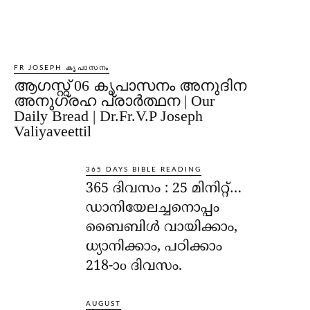
FR JOSEPH കൃപാസനം
ആഗസ്റ്റ് 06 കൃപാസനം അനുദിന
അനുഗ്രഹ പ്രാർത്ഥന | Our
Daily Bread | Dr.Fr.V.P Joseph
Valiyaveettil
365 DAYS BIBLE READING
365 ദിവസം : 25 മിനിറ്റ്…
ഡാനിയേലച്ചനൊപ്പം
ബൈബിൾ വായിക്കാം,
ധ്യാനിക്കാം, പഠിക്കാം
218-ാo ദിവസം.
AUGUST