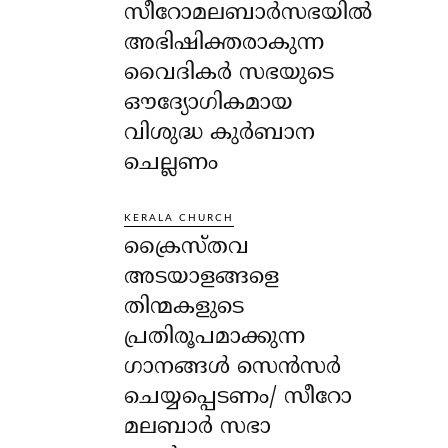
സീറോമലബാർസഭയിൽ
അഭിഷിക്തരാകുന്ന
വൈദികർ സഭയുടെ
ഔദ്യോഗികമായ
വിശുദ്ധ കുർബാന
ചെല്ലണം
KERALA CHURCH
ക്രൈസ്തവ
അടയാളങ്ങളെ
തിന്മകളുടെ
പ്രതിരൂപമാക്കുന്ന
ഗാനങ്ങൾ സെൻസർ
ചെയ്യപ്പെടണം/ സീറോ
മലബാർ സഭാ