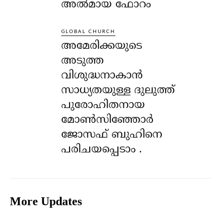
അൽമായ ഫോറം
GLOBAL CHURCH
അമേരിക്കയുടെ
അടുത്ത
വിശുദ്ധനാകാൻ
സാധ്യതയുള്ള ദുലുത്ത്
പുരോഹിതനായ
മോൺസിഞ്ഞോർ
ജോസഫ് ബുഹിനെ
പരിചയപ്പെടാം .
More Updates