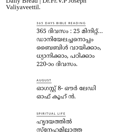
Daily Bread | Dr.Fr.V.P Joseph
Valiyaveettil.
365 DAYS BIBLE READING
365 ദിവസം : 25 മിനിറ്റ്…
ഡാനിയേലച്ചനൊപ്പം
ബൈബിൾ വായിക്കാം,
ധ്യാനിക്കാം, പഠിക്കാം
220-ാo ദിവസം.
AUGUST
ഓഗസ്റ്റ് 8- ഔര്‍ ലേഡി
ഓഫ് കൂഹ് ന്‍.
SPIRITUAL LIFE
ഹൃദയത്തില്‍
സ്‌നേഹമില്ലാത്ത