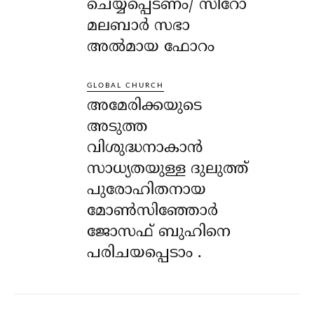
ചെയ്യപ്പെടണം/ സീറോ
മലബാർ സഭാ
അൽമായ ഫോറം
GLOBAL CHURCH
അമേരിക്കയുടെ
അടുത്ത
വിശുദ്ധനാകാൻ
സാധ്യതയുള്ള ദുലുത്ത്
പുരോഹിതനായ
മോൺസിഞ്ഞോർ
ജോസഫ് ബുഹിനെ
പരിചയപ്പെടാം .