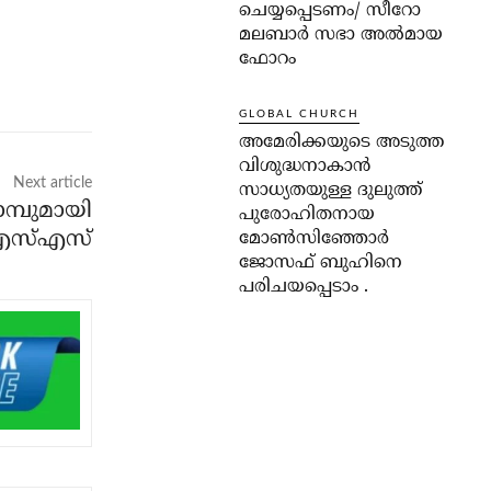
ചെയ്യപ്പെടണം/ സീറോ
മലബാർ സഭാ അൽമായ
ഫോറം
GLOBAL CHURCH
അമേരിക്കയുടെ അടുത്ത
വിശുദ്ധനാകാൻ
Next article
സാധ്യതയുള്ള ദുലുത്ത്
മ്പുമായി
പുരോഹിതനായ
എസ്എസ്
മോൺസിഞ്ഞോർ
ജോസഫ് ബുഹിനെ
പരിചയപ്പെടാം .