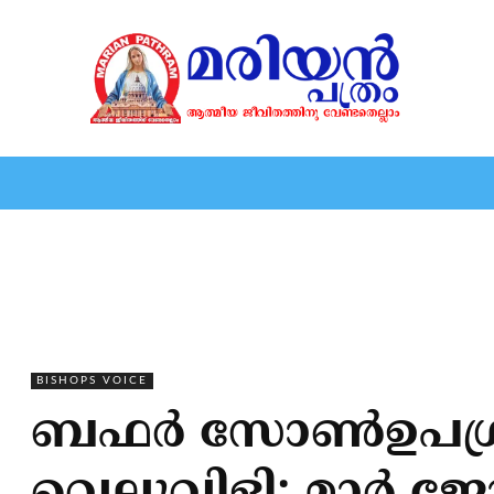
HOME
EDITORIAL
NEWS
MARIOLOGY
MARI
BISHOPS VOICE
ബഫര്‍ സോണ്‍ഉപഗ്രഹ