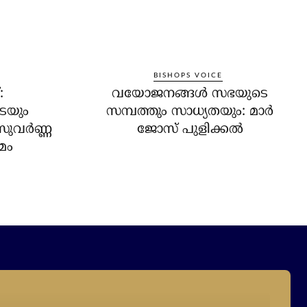
BISHOPS VOICE
:
വയോജനങ്ങള്‍ സഭയുടെ
െയും
സമ്പത്തും സാധ്യതയും: മാര്‍
സുവർണ്ണ
ജോസ് പുളിക്കൽ
മം