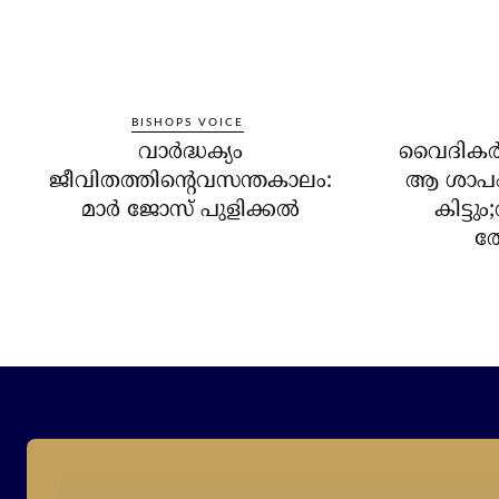
BISHOPS VOICE
വാർദ്ധക്യം
വൈദികര്‍ 
ജീവിതത്തിൻ്റെവസന്തകാലം:
ആ ശാപം 
മാർ ജോസ് പുളിക്കൽ
കിട്ടു
ത