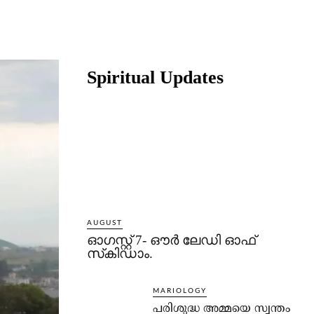
Share
Spiritual Updates
AUGUST
ഓഗസ്റ്റ് 7- ഔര്‍ ലേഡി ഓഫ്
സ്‌കിഡാം.
MARIOLOGY
പരിശുദ്ധ അമ്മയെ സ്വന്തം