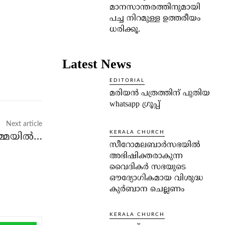
മാനസാന്തരത്തിനുമായി
പച്ച നിറമുള്ള ഉത്തരീയം
ധരിക്കൂ.
Latest News
EDITORIAL
മരിയൻ പത്രത്തിന് പുതിയ
whatsapp ഗ്രൂപ്പ്
Next article
KERALA CHURCH
ർമ്മയിൽ…
സീറോമലബാർസഭയിൽ
അഭിഷിക്തരാകുന്ന
വൈദികർ സഭയുടെ
ഔദ്യോഗികമായ വിശുദ്ധ
കുർബാന ചെല്ലണം
KERALA CHURCH