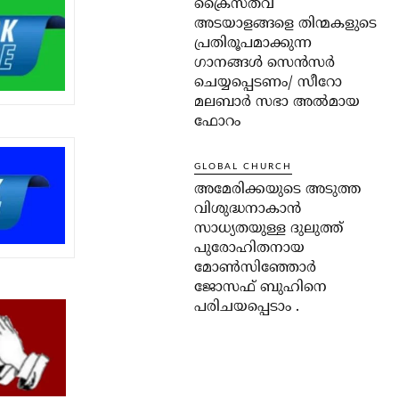
ക്രൈസ്തവ
അടയാളങ്ങളെ തിന്മകളുടെ
പ്രതിരൂപമാക്കുന്ന
ഗാനങ്ങൾ സെൻസർ
ചെയ്യപ്പെടണം/ സീറോ
മലബാർ സഭാ അൽമായ
ഫോറം
GLOBAL CHURCH
അമേരിക്കയുടെ അടുത്ത
വിശുദ്ധനാകാൻ
സാധ്യതയുള്ള ദുലുത്ത്
പുരോഹിതനായ
മോൺസിഞ്ഞോർ
ജോസഫ് ബുഹിനെ
പരിചയപ്പെടാം .