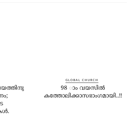
GLOBAL CHURCH
യത്തിനു
98 ാം വയസില്‍
ണം;
കത്തോലിക്കാസഭാംഗമായി..!!
െ
്‍.