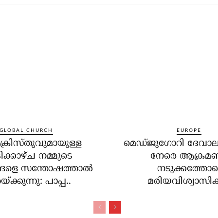
GLOBAL CHURCH
EUROPE
്രിസ്തുവുമായുള്ള
മെഡ്ജുഗോറി ദേവാല
ിക്കാഴ്ച നമ്മുടെ
നേരെ ആക്രമ
ങളെ സന്തോഷത്താല്‍
നടുക്കത്തോട
യ്ക്കുന്നു: പാപ്പ..
മരിയവിശ്വാസികള