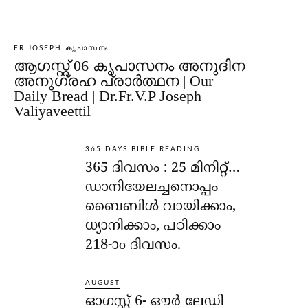
FR JOSEPH കൃപാസനം
ആഗസ്റ്റ് 06 കൃപാസനം അനുദിന
അനുഗ്രഹ പ്രാർത്ഥന | Our
Daily Bread | Dr.Fr.V.P Joseph
Valiyaveettil
365 DAYS BIBLE READING
365 ദിവസം : 25 മിനിറ്റ്…
ഡാനിയേലച്ചനൊപ്പം
ബൈബിൾ വായിക്കാം,
ധ്യാനിക്കാം, പഠിക്കാം
218-ാo ദിവസം.
AUGUST
ഓഗസ്റ്റ് 6- ഔര്‍ ലേഡി