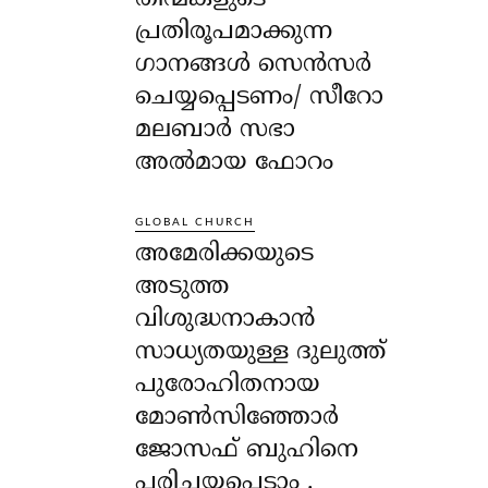
പ്രതിരൂപമാക്കുന്ന
ഗാനങ്ങൾ സെൻസർ
ചെയ്യപ്പെടണം/ സീറോ
മലബാർ സഭാ
അൽമായ ഫോറം
GLOBAL CHURCH
അമേരിക്കയുടെ
അടുത്ത
വിശുദ്ധനാകാൻ
സാധ്യതയുള്ള ദുലുത്ത്
പുരോഹിതനായ
മോൺസിഞ്ഞോർ
ജോസഫ് ബുഹിനെ
പരിചയപ്പെടാം .