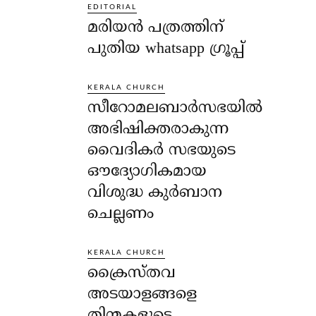
EDITORIAL
മരിയൻ പത്രത്തിന്
പുതിയ whatsapp ഗ്രൂപ്പ്
KERALA CHURCH
സീറോമലബാർസഭയിൽ
അഭിഷിക്തരാകുന്ന
വൈദികർ സഭയുടെ
ഔദ്യോഗികമായ
വിശുദ്ധ കുർബാന
ചെല്ലണം
KERALA CHURCH
ക്രൈസ്തവ
അടയാളങ്ങളെ
തിന്മകളുടെ