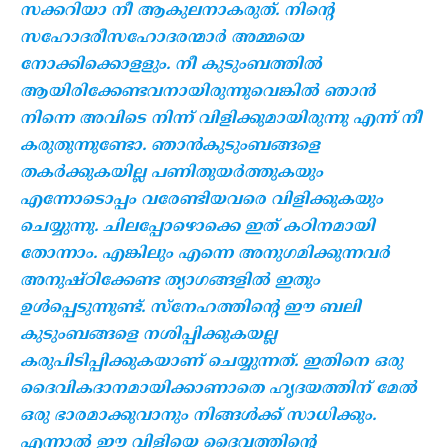
സക്കറിയാ നീ ആകുലനാകരുത്. നിന്റെ
സഹോദരീസഹോദരന്മാര്‍ അമ്മയെ
നോക്കിക്കൊളളും. നീ കുടുംബത്തില്‍
ആയിരിക്കേണ്ടവനായിരുന്നുവെങ്കില്‍ ഞാന്‍
നിന്നെ അവിടെ നിന്ന് വിളിക്കുമായിരുന്നു എന്ന് നീ
കരുതുന്നുണ്ടോ. ഞാന്‍കുടുംബങ്ങളെ
തകര്‍ക്കുകയില്ല പണിതുയര്‍ത്തുകയും
എന്നോടൊപ്പം വരേണ്ടിയവരെ വിളിക്കുകയും
ചെയ്യുന്നു. ചിലപ്പോഴൊക്കെ ഇത് കഠിനമായി
തോന്നാം. എങ്കിലും എന്നെ അനുഗമിക്കുന്നവര്‍
അനുഷ്ഠിക്കേണ്ട ത്യാഗങ്ങളില്‍ ഇതും
ഉള്‍പ്പെടുന്നുണ്ട്. സ്‌നേഹത്തിന്റെ ഈ ബലി
കുടുംബങ്ങളെ നശിപ്പിക്കുകയല്ല
കരുപിടിപ്പിക്കുകയാണ് ചെയ്യുന്നത്. ഇതിനെ ഒരു
ദൈവികദാനമായിക്കാണാതെ ഹൃദയത്തിന് മേല്‍
ഒരു ഭാരമാക്കുവാനും നിങ്ങള്‍ക്ക് സാധിക്കും.
എന്നാല്‍ ഈ വിളിയെ ദൈവത്തിന്റെ