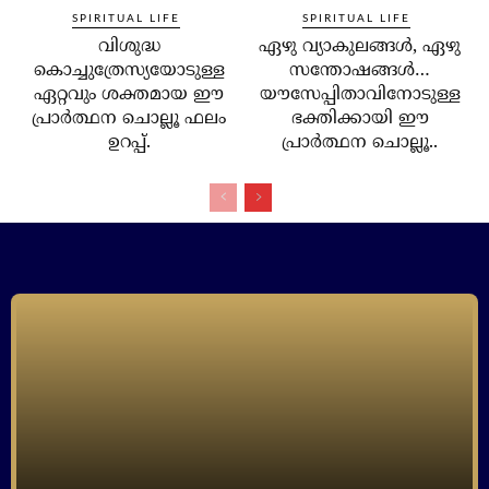
SPIRITUAL LIFE
SPIRITUAL LIFE
വിശുദ്ധ
ഏഴു വ്യാകുലങ്ങള്‍, ഏഴു
കൊച്ചുത്രേസ്യയോടുള്ള
സന്തോഷങ്ങള്‍…
ഏറ്റവും ശക്തമായ ഈ
യൗസേപ്പിതാവിനോടുള്ള
പ്രാര്‍ത്ഥന ചൊല്ലൂ ഫലം
ഭക്തിക്കായി ഈ
ഉറപ്പ്.
പ്രാര്‍ത്ഥന ചൊല്ലൂ..