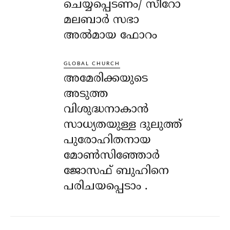
ചെയ്യപ്പെടണം/ സീറോ
മലബാർ സഭാ
അൽമായ ഫോറം
GLOBAL CHURCH
അമേരിക്കയുടെ
അടുത്ത
വിശുദ്ധനാകാൻ
സാധ്യതയുള്ള ദുലുത്ത്
പുരോഹിതനായ
മോൺസിഞ്ഞോർ
ജോസഫ് ബുഹിനെ
പരിചയപ്പെടാം .