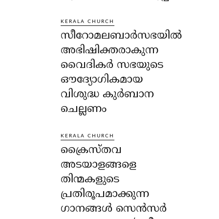
KERALA CHURCH
സീറോമലബാർസഭയിൽ
അഭിഷിക്തരാകുന്ന
വൈദികർ സഭയുടെ
ഔദ്യോഗികമായ
വിശുദ്ധ കുർബാന
ചെല്ലണം
KERALA CHURCH
ക്രൈസ്തവ
അടയാളങ്ങളെ
തിന്മകളുടെ
പ്രതിരൂപമാക്കുന്ന
ഗാനങ്ങൾ സെൻസർ