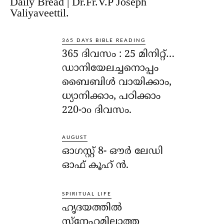
Daily Bread | Dr.Fr.V.P Joseph
Valiyaveettil.
365 DAYS BIBLE READING
365 ദിവസം : 25 മിനിറ്റ്…
ഡാനിയേലച്ചനൊപ്പം
ബൈബിൾ വായിക്കാം,
ധ്യാനിക്കാം, പഠിക്കാം
220-ാo ദിവസം.
AUGUST
ഓഗസ്റ്റ് 8- ഔര്‍ ലേഡി
ഓഫ് കൂഹ് ന്‍.
SPIRITUAL LIFE
ഹൃദയത്തില്‍
സ്‌നേഹമില്ലാത്ത