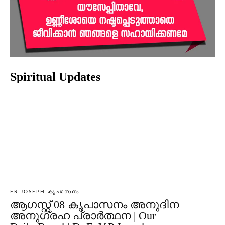
Spiritual Updates
FR JOSEPH കൃപാസനം
ആഗസ്റ്റ് 08 കൃപാസനം അനുദിന
അനുഗ്രഹ പ്രാർത്ഥന | Our