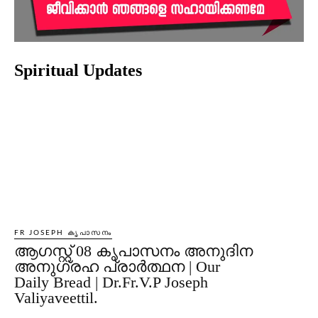
Spiritual Updates
FR JOSEPH കൃപാസനം
ആഗസ്റ്റ് 08 കൃപാസനം അനുദിന
അനുഗ്രഹ പ്രാർത്ഥന | Our
Daily Bread | Dr.Fr.V.P Joseph
Valiyaveettil.