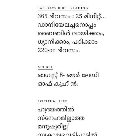
365 DAYS BIBLE READING
365 ദിവസം : 25 മിനിറ്റ്…
ഡാനിയേലച്ചനൊപ്പം
ബൈബിൾ വായിക്കാം,
ധ്യാനിക്കാം, പഠിക്കാം
220-ാo ദിവസം.
AUGUST
ഓഗസ്റ്റ് 8- ഔര്‍ ലേഡി
ഓഫ് കൂഹ് ന്‍.
SPIRITUAL LIFE
ഹൃദയത്തില്‍
സ്‌നേഹമില്ലാത്ത
മനുഷ്യരില്ല’
സ്വകാര്യവെളിപാടില്‍