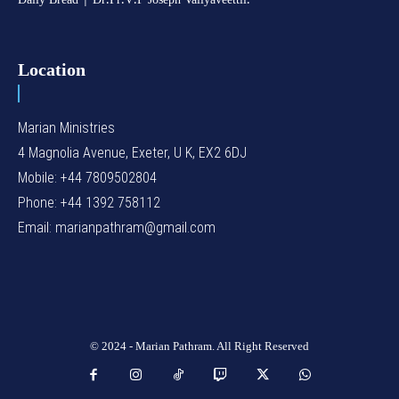
Daily Bread | Dr.Fr.V.P Joseph Valiyaveettil.
Location
Marian Ministries
4 Magnolia Avenue, Exeter, U K, EX2 6DJ
Mobile: +44 7809502804
Phone: +44 1392 758112
Email: marianpathram@gmail.com
© 2024 - Marian Pathram. All Right Reserved