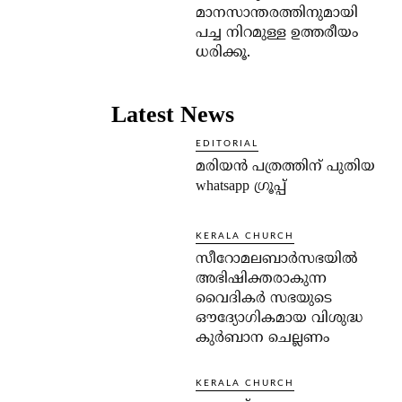
മാനസാന്തരത്തിനുമായി
പച്ച നിറമുള്ള ഉത്തരീയം
ധരിക്കൂ.
Latest News
EDITORIAL
മരിയൻ പത്രത്തിന് പുതിയ
whatsapp ഗ്രൂപ്പ്
KERALA CHURCH
സീറോമലബാർസഭയിൽ
അഭിഷിക്തരാകുന്ന
വൈദികർ സഭയുടെ
ഔദ്യോഗികമായ വിശുദ്ധ
കുർബാന ചെല്ലണം
KERALA CHURCH