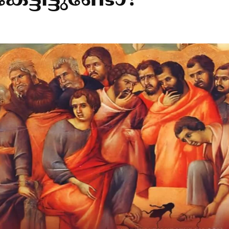
േട്ടിട്ടുണ്ടോ?