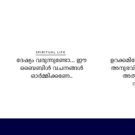
SPIRITUAL LIFE
ദേഷ്യം വരുന്നുണ്ടോ… ഈ
ഉറക്കമില
ബൈബിള്‍ വചനങ്ങള്‍
അനുഭവിച
ഓര്‍മ്മിക്കണേ..
അതി
ന