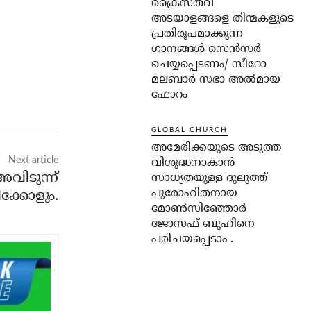
ക്രൈസ്തവ
അടയാളങ്ങളെ തിന്മകളുടെ
പ്രതിരൂപമാക്കുന്ന
ഗാനങ്ങൾ സെൻസർ
ചെയ്യപ്പെടണം/ സീറോ
മലബാർ സഭാ അൽമായ
ഫോറം
GLOBAL CHURCH
അമേരിക്കയുടെ അടുത്ത
Next article
വിശുദ്ധനാകാൻ
അവിടുന്ന്
സാധ്യതയുള്ള ദുലുത്ത്
പുരോഹിതനായ
ിക്കോളും.
മോൺസിഞ്ഞോർ
ജോസഫ് ബുഹിനെ
പരിചയപ്പെടാം .