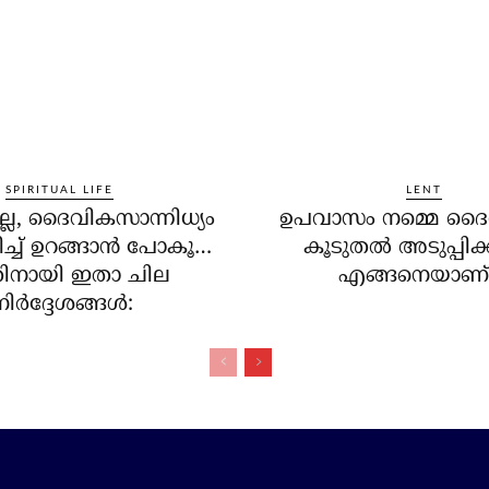
SPIRITUAL LIFE
LENT
്ലേ, ദൈവികസാന്നിധ്യം
ഉപവാസം നമ്മെ ദൈ
്ച് ഉറങ്ങാന്‍ പോകൂ…
കൂടുതല്‍ അടുപ്പിക്
നായി ഇതാ ചില
എങ്ങനെയാണ്
ിര്‍ദ്ദേശങ്ങള്‍: