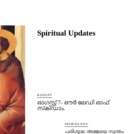
Share
Spiritual Updates
AUGUST
ഓഗസ്റ്റ് 7- ഔര്‍ ലേഡി ഓഫ്
സ്‌കിഡാം.
MARIOLOGY
പരിശുദ്ധ അമ്മയെ സ്വന്തം