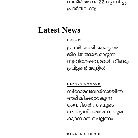
സങ്കീര്‍ത്തനം 22 ധ്യാനിച്ചു
പ്രാര്‍ത്ഥിക്കൂ.
Latest News
EUROPE
ബ്രദർ റെജി കൊട്ടാരം
ജീവിതങ്ങളെ മാറ്റുന്ന
സുവിശേഷവുമായി വീണ്ടും
ബ്രിട്ടന്റെ മണ്ണിൽ
KERALA CHURCH
സീറോമലബാർസഭയിൽ
അഭിഷിക്തരാകുന്ന
വൈദികർ സഭയുടെ
ഔദ്യോഗികമായ വിശുദ്ധ
കുർബാന ചെല്ലണം
KERALA CHURCH