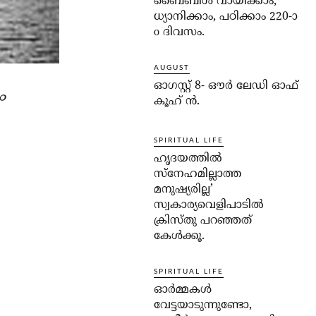
ബൈബിൾ വായിക്കാം,
ധ്യാനിക്കാം, പഠിക്കാം 220-ാ
o ദിവസം.
AUGUST
ഓഗസ്റ്റ് 8- ഔര്‍ ലേഡി ഓഫ്
ം
കൂഹ് ന്‍.
SPIRITUAL LIFE
ഹൃദയത്തില്‍
സ്‌നേഹമില്ലാത്ത
മനുഷ്യരില്ല’
സ്വകാര്യവെളിപാടില്‍
ക്രിസ്തു പറഞ്ഞത്
കേള്‍ക്കൂ.
SPIRITUAL LIFE
ഓര്‍മ്മകള്‍
വേട്ടയാടുന്നുണ്ടോ,