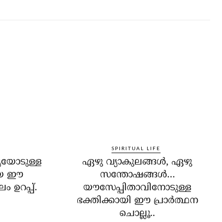
SPIRITUAL LIFE
്യയോടുള്ള
ഏഴു വ്യാകുലങ്ങള്‍, ഏഴു
ായ ഈ
സന്തോഷങ്ങള്‍…
ം ഉറപ്പ്.
യൗസേപ്പിതാവിനോടുള്ള
ഭക്തിക്കായി ഈ പ്രാര്‍ത്ഥന
ചൊല്ലൂ..