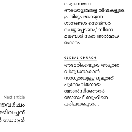
ക്രൈസ്തവ
അടയാളങ്ങളെ തിന്മകളുടെ
പ്രതിരൂപമാക്കുന്ന
ഗാനങ്ങൾ സെൻസർ
ചെയ്യപ്പെടണം/ സീറോ
മലബാർ സഭാ അൽമായ
ഫോറം
GLOBAL CHURCH
അമേരിക്കയുടെ അടുത്ത
വിശുദ്ധനാകാൻ
സാധ്യതയുള്ള ദുലുത്ത്
പുരോഹിതനായ
മോൺസിഞ്ഞോർ
ജോസഫ് ബുഹിനെ
Next article
പരിചയപ്പെടാം .
ഞവര്‍ഷം
്കിവച്ചത്
്‍ ഡോളര്‍