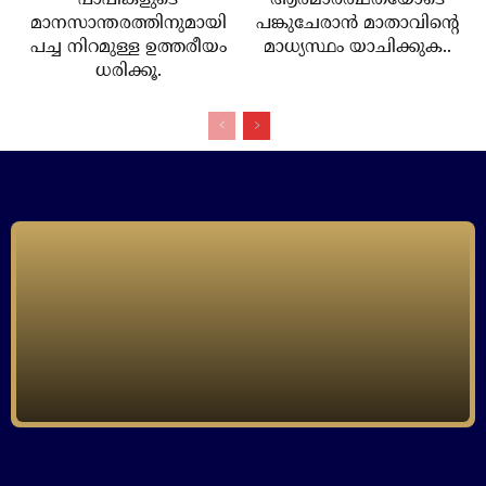
പാപികളുടെ
ആത്മാര്‍ത്ഥതയോടെ
മാനസാന്തരത്തിനുമായി
പങ്കുചേരാന്‍ മാതാവിന്റെ
പച്ച നിറമുള്ള ഉത്തരീയം
മാധ്യസ്ഥം യാചിക്കുക..
ധരിക്കൂ.