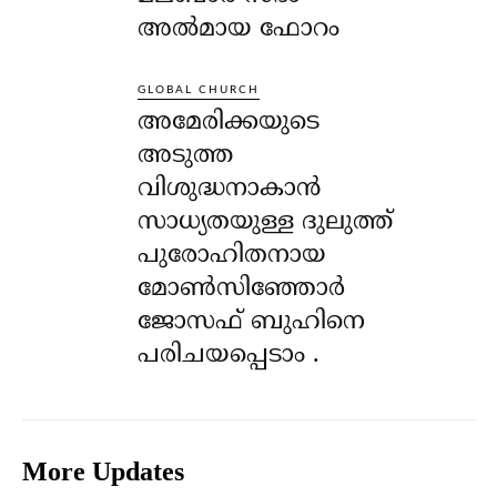
അൽമായ ഫോറം
GLOBAL CHURCH
അമേരിക്കയുടെ
അടുത്ത
വിശുദ്ധനാകാൻ
സാധ്യതയുള്ള ദുലുത്ത്
പുരോഹിതനായ
മോൺസിഞ്ഞോർ
ജോസഫ് ബുഹിനെ
പരിചയപ്പെടാം .
More Updates