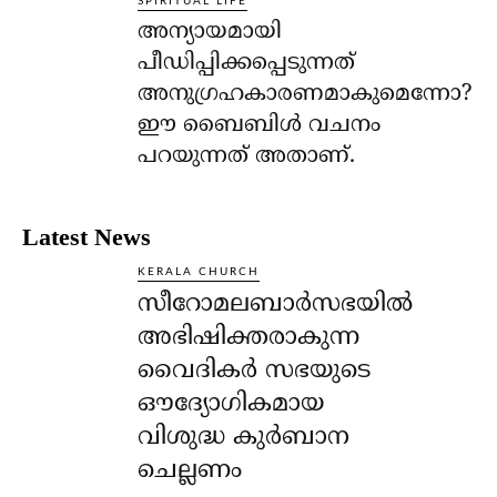
SPIRITUAL LIFE
അന്യായമായി
പീഡിപ്പിക്കപ്പെടുന്നത്
അനുഗ്രഹകാരണമാകുമെന്നോ?
ഈ ബൈബിള്‍ വചനം
പറയുന്നത് അതാണ്.
Latest News
KERALA CHURCH
സീറോമലബാർസഭയിൽ
അഭിഷിക്തരാകുന്ന
വൈദികർ സഭയുടെ
ഔദ്യോഗികമായ
വിശുദ്ധ കുർബാന
ചെല്ലണം