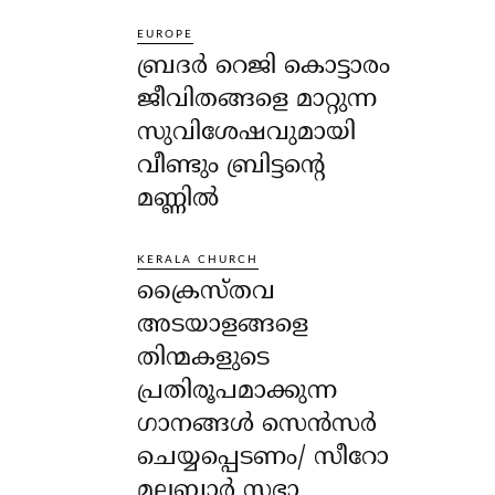
EUROPE
ബ്രദർ റെജി കൊട്ടാരം
ജീവിതങ്ങളെ മാറ്റുന്ന
സുവിശേഷവുമായി
വീണ്ടും ബ്രിട്ടന്റെ
മണ്ണിൽ
KERALA CHURCH
ക്രൈസ്തവ
അടയാളങ്ങളെ
തിന്മകളുടെ
പ്രതിരൂപമാക്കുന്ന
ഗാനങ്ങൾ സെൻസർ
ചെയ്യപ്പെടണം/ സീറോ
മലബാർ സഭാ