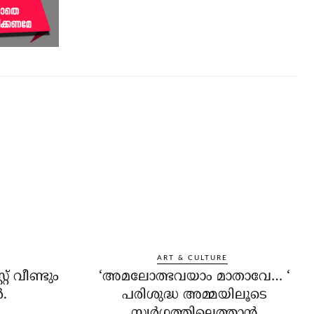
ART & CULTURE
റ് വീണ്ടും
‘അമലോത്ഭവയാം മാതാവേ… ‘
‍.
പരിശുദ്ധ അമ്മയിലൂടെ
സ്വര്‍ഗത്തിലെത്താന്‍