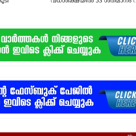
ൂടി
വധശിക്ഷയില്‍ 53 ശതമാനം വര