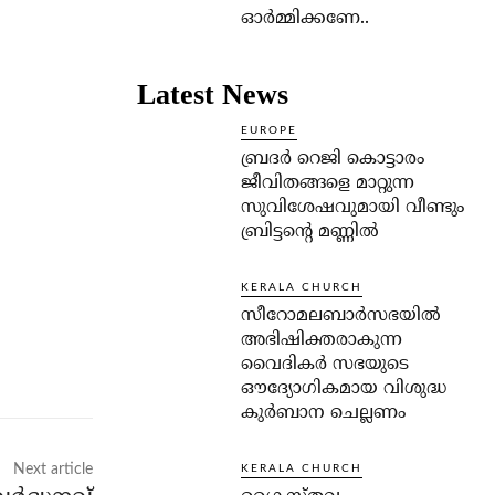
ഓര്‍മ്മിക്കണേ..
Latest News
EUROPE
ബ്രദർ റെജി കൊട്ടാരം
ജീവിതങ്ങളെ മാറ്റുന്ന
സുവിശേഷവുമായി വീണ്ടും
ബ്രിട്ടന്റെ മണ്ണിൽ
KERALA CHURCH
സീറോമലബാർസഭയിൽ
അഭിഷിക്തരാകുന്ന
വൈദികർ സഭയുടെ
ഔദ്യോഗികമായ വിശുദ്ധ
കുർബാന ചെല്ലണം
Next article
KERALA CHURCH