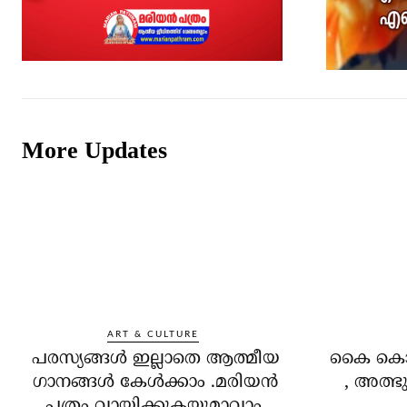
More Updates
ART & CULTURE
പരസ്യങ്ങൾ ഇല്ലാതെ ആത്മീയ
കൈ കൊണ്
ഗാനങ്ങൾ കേൾക്കാം .മരിയൻ
, അത്ഭു
പത്രം വായിക്കുകയുമാവാം.