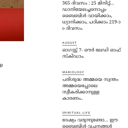
365 ദിവസം : 25 മിനിറ്റ്…
ഡാനിയേലച്ചനൊപ്പം
ബൈബിൾ വായിക്കാം,
ധ്യാനിക്കാം, പഠിക്കാം 219-ാ
o ദിവസം.
AUGUST
ഓഗസ്റ്റ് 7- ഔര്‍ ലേഡി ഓഫ്
സ്‌കിഡാം.
യ
MARIOLOGY
പരിശുദ്ധ അമ്മയെ സ്വന്തം
അമ്മയെപ്പോലെ
സ്വീകരിക്കാനുള്ള
കാരണം..
SPIRITUAL LIFE
ദേഷ്യം വരുന്നുണ്ടോ… ഈ
ബൈബിള്‍ വചനങ്ങള്‍