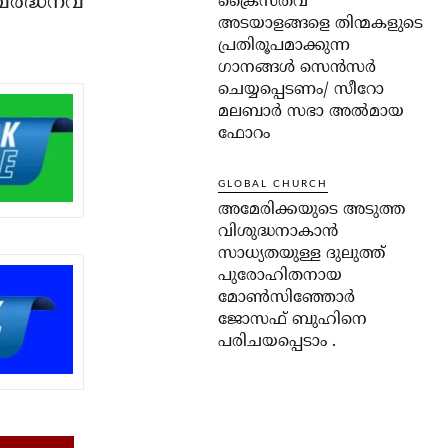
്‍ദ്ധനവ്
ക്രൈസ്തവ
അടയാളങ്ങളെ തിന്മകളുടെ
പ്രതിരൂപമാക്കുന്ന
ഗാനങ്ങൾ സെൻസർ
ചെയ്യപ്പെടണം/ സീറോ
മലബാർ സഭാ അൽമായ
ഫോറം
GLOBAL CHURCH
അമേരിക്കയുടെ അടുത്ത
വിശുദ്ധനാകാൻ
സാധ്യതയുള്ള ദുലുത്ത്
പുരോഹിതനായ
മോൺസിഞ്ഞോർ
ജോസഫ് ബുഹിനെ
പരിചയപ്പെടാം .