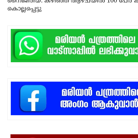
നൈജീരിയ: കഴിഞ്ഞ ആഴ്ചയില്‍ 100 പേര്‍ ക
കൊല്ലപ്പെട്ടു