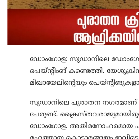
ഡോംഗോള: സുഡാനിലെ ഡോംഗോളയില്
പെയ്ന്റിംങ് കണ്ടെത്തി. യേശുക്ര
മിഖായേലിന്റെയും പെയ്ന്റിങുകളാണ്
സുഡാനിലെ പുരാതന നഗരമാണ് 
പേരുണ്ട്. ക്രൈസ്തവരാജ്യമായിരു
ഡോംഗോള. അതിമനോഹരമായ പള്
മഹത്തായ കൊട്ടാരങ്ങളും ഇവിടെയ