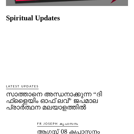
Spiritual Updates
LATEST UPDATES
സാത്താനെ അന്ധനാക്കുന്ന “ദി
ഫ്‌ളൈയിം ഓഫ് ലവ്” ജപമാല
പ്രാർത്ഥന മലയാളത്തിൽ
FR JOSEPH കൃപാസനം
ആഗസ്റ്റ് 08 കൃപാസനം