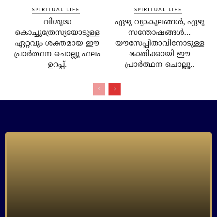
SPIRITUAL LIFE
SPIRITUAL LIFE
വിശുദ്ധ
ഏഴു വ്യാകുലങ്ങള്‍, ഏഴു
കൊച്ചുത്രേസ്യയോടുള്ള
സന്തോഷങ്ങള്‍…
ഏറ്റവും ശക്തമായ ഈ
യൗസേപ്പിതാവിനോടുള്ള
പ്രാര്‍ത്ഥന ചൊല്ലൂ ഫലം
ഭക്തിക്കായി ഈ
ഉറപ്പ്.
പ്രാര്‍ത്ഥന ചൊല്ലൂ..