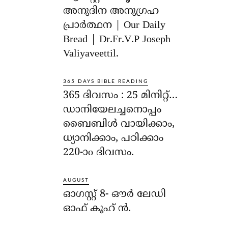
അനുദിന അനുഗ്രഹ
പ്രാർത്ഥന | Our Daily
Bread | Dr.Fr.V.P Joseph
Valiyaveettil.
365 DAYS BIBLE READING
365 ദിവസം : 25 മിനിറ്റ്…
ഡാനിയേലച്ചനൊപ്പം
ബൈബിൾ വായിക്കാം,
ധ്യാനിക്കാം, പഠിക്കാം
220-ാo ദിവസം.
AUGUST
ഓഗസ്റ്റ് 8- ഔര്‍ ലേഡി
ഓഫ് കൂഹ് ന്‍.