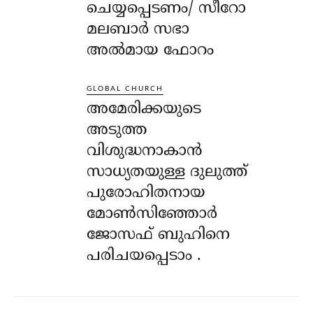
ചെയ്യപ്പെടണം/ സീറോ
മലബാർ സഭാ
അൽമായ ഫോറം
GLOBAL CHURCH
അമേരിക്കയുടെ
അടുത്ത
വിശുദ്ധനാകാൻ
സാധ്യതയുള്ള ദുലുത്ത്
പുരോഹിതനായ
മോൺസിഞ്ഞോർ
ജോസഫ് ബുഹിനെ
പരിചയപ്പെടാം .