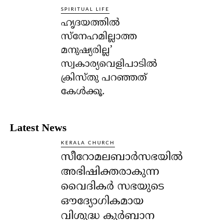
SPIRITUAL LIFE
ഹൃദയത്തില്‍
സ്‌നേഹമില്ലാത്ത
മനുഷ്യരില്ല’
സ്വകാര്യവെളിപാടില്‍
ക്രിസ്തു പറഞ്ഞത്
കേള്‍ക്കൂ.
Latest News
KERALA CHURCH
സീറോമലബാർസഭയിൽ
അഭിഷിക്തരാകുന്ന
വൈദികർ സഭയുടെ
ഔദ്യോഗികമായ
വിശുദ്ധ കുർബാന