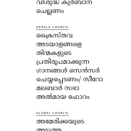
വിശുദ്ധ കുർബാന
ചെല്ലണം
KERALA CHURCH
ക്രൈസ്തവ
അടയാളങ്ങളെ
തിന്മകളുടെ
പ്രതിരൂപമാക്കുന്ന
ഗാനങ്ങൾ സെൻസർ
ചെയ്യപ്പെടണം/ സീറോ
മലബാർ സഭാ
അൽമായ ഫോറം
GLOBAL CHURCH
അമേരിക്കയുടെ
അടുത്ത