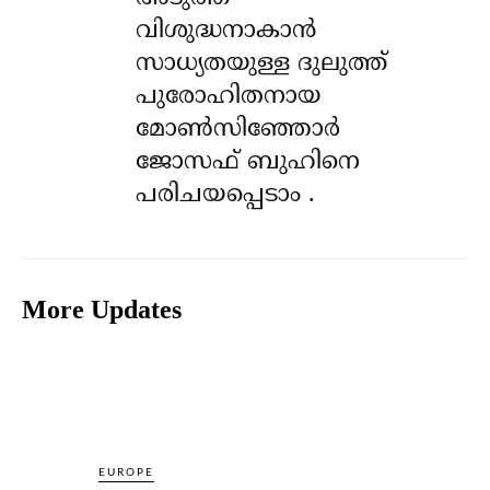
വിശുദ്ധനാകാൻ
സാധ്യതയുള്ള ദുലുത്ത്
പുരോഹിതനായ
മോൺസിഞ്ഞോർ
ജോസഫ് ബുഹിനെ
പരിചയപ്പെടാം .
More Updates
EUROPE