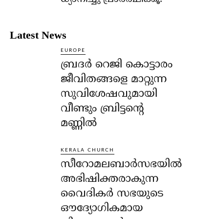
Latest News
EUROPE
ബ്രദർ റെജി കൊട്ടാരം
ജീവിതങ്ങളെ മാറ്റുന്ന
സുവിശേഷവുമായി
വീണ്ടും ബ്രിട്ടന്റെ
മണ്ണിൽ
KERALA CHURCH
സീറോമലബാർസഭയിൽ
അഭിഷിക്തരാകുന്ന
വൈദികർ സഭയുടെ
ഔദ്യോഗികമായ