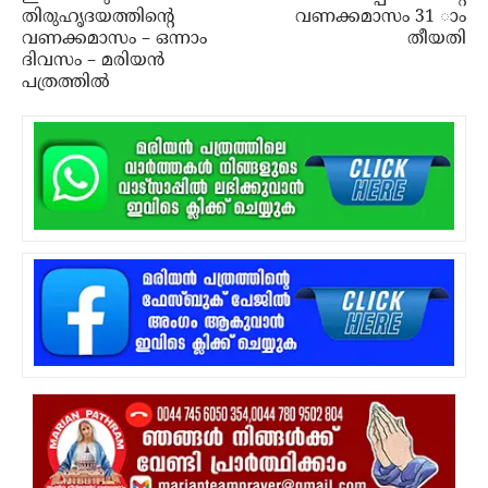
തിരുഹൃദയത്തിന്‍റെ
വണക്കമാസം 31 ാം
വണക്കമാസം – ഒന്നാം
തീയതി
ദിവസം – മരിയന്‍
പത്രത്തില്‍