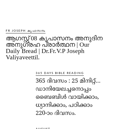
FR JOSEPH കൃപാസനം
ആഗസ്റ്റ് 08 കൃപാസനം അനുദിന
അനുഗ്രഹ പ്രാർത്ഥന | Our
Daily Bread | Dr.Fr.V.P Joseph
Valiyaveettil.
365 DAYS BIBLE READING
365 ദിവസം : 25 മിനിറ്റ്…
ഡാനിയേലച്ചനൊപ്പം
ബൈബിൾ വായിക്കാം,
ധ്യാനിക്കാം, പഠിക്കാം
220-ാo ദിവസം.
AUGUST