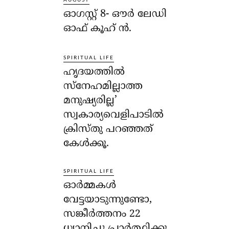
ഓഗസ്റ്റ് 8- ഔര്‍ ലേഡി
ഓഫ് കൂഹ് ന്‍.
SPIRITUAL LIFE
ഹൃദയത്തില്‍
സ്‌നേഹമില്ലാത്ത
മനുഷ്യരില്ല’
സ്വകാര്യവെളിപാടില്‍
ക്രിസ്തു പറഞ്ഞത്
കേള്‍ക്കൂ.
SPIRITUAL LIFE
ഓര്‍മ്മകള്‍
വേട്ടയാടുന്നുണ്ടോ,
സങ്കീര്‍ത്തനം 22
ധ്യാനിച്ചു പ്രാര്‍ത്ഥിക്കൂ.