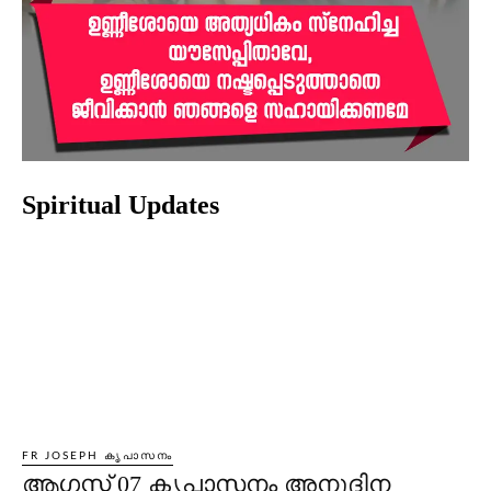
Spiritual Updates
FR JOSEPH കൃപാസനം
ആഗസ്റ്റ് 07 കൃപാസനം അനുദിന