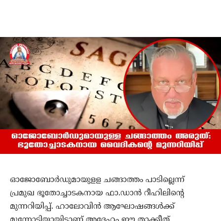
ഓജോബോര്‍ഡുമായുളള ചങ്ങാത്തം പാടില്ലെന്ന്
പ്രമുഖ ഭൂതോച്ചാടകനായ ഫാ.ഡാന്‍ റീഹിലിന്റെ
മുന്നറിയിപ്പ്. ഹാലോവിന്‍ ആഘോഷങ്ങള്‍ക്ക്
മുന്നോടിയായിട്ടാണ് അദ്ദേഹം ഈ താക്കീത്