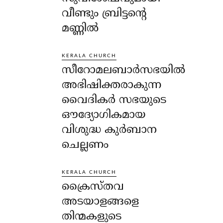
വീണ്ടും ബ്രിട്ടന്റെ
മണ്ണിൽ
KERALA CHURCH
സീറോമലബാർസഭയിൽ
അഭിഷിക്തരാകുന്ന
വൈദികർ സഭയുടെ
ഔദ്യോഗികമായ
വിശുദ്ധ കുർബാന
ചെല്ലണം
KERALA CHURCH
ക്രൈസ്തവ
അടയാളങ്ങളെ
തിന്മകളുടെ