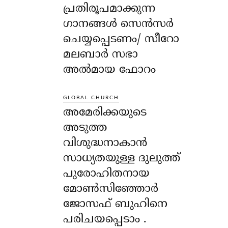
പ്രതിരൂപമാക്കുന്ന
ഗാനങ്ങൾ സെൻസർ
ചെയ്യപ്പെടണം/ സീറോ
മലബാർ സഭാ
അൽമായ ഫോറം
GLOBAL CHURCH
അമേരിക്കയുടെ
അടുത്ത
വിശുദ്ധനാകാൻ
സാധ്യതയുള്ള ദുലുത്ത്
പുരോഹിതനായ
മോൺസിഞ്ഞോർ
ജോസഫ് ബുഹിനെ
പരിചയപ്പെടാം .