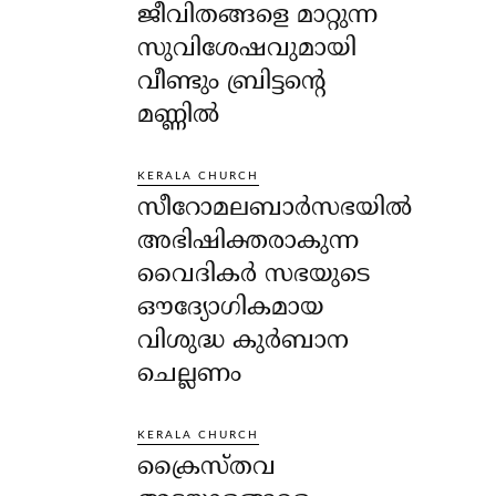
ജീവിതങ്ങളെ മാറ്റുന്ന
സുവിശേഷവുമായി
വീണ്ടും ബ്രിട്ടന്റെ
മണ്ണിൽ
KERALA CHURCH
സീറോമലബാർസഭയിൽ
അഭിഷിക്തരാകുന്ന
വൈദികർ സഭയുടെ
ഔദ്യോഗികമായ
വിശുദ്ധ കുർബാന
ചെല്ലണം
KERALA CHURCH
ക്രൈസ്തവ