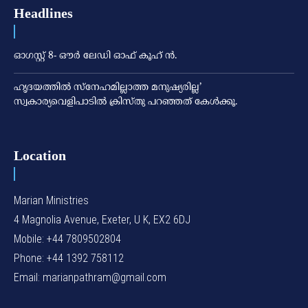
Headlines
ഓഗസ്റ്റ് 8- ഔര്‍ ലേഡി ഓഫ് കൂഹ് ന്‍.
ഹൃദയത്തില്‍ സ്‌നേഹമില്ലാത്ത മനുഷ്യരില്ല’
സ്വകാര്യവെളിപാടില്‍ ക്രിസ്തു പറഞ്ഞത് കേള്‍ക്കൂ.
Location
Marian Ministries
4 Magnolia Avenue, Exeter, U K, EX2 6DJ
Mobile: +44 7809502804
Phone: +44 1392 758112
Email: marianpathram@gmail.com