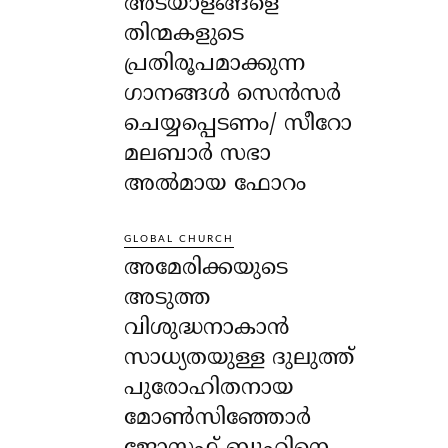
അടയാളങ്ങളെ
തിന്മകളുടെ
പ്രതിരൂപമാക്കുന്ന
ഗാനങ്ങൾ സെൻസർ
ചെയ്യപ്പെടണം/ സീറോ
മലബാർ സഭാ
അൽമായ ഫോറം
GLOBAL CHURCH
അമേരിക്കയുടെ
അടുത്ത
വിശുദ്ധനാകാൻ
സാധ്യതയുള്ള ദുലുത്ത്
പുരോഹിതനായ
മോൺസിഞ്ഞോർ