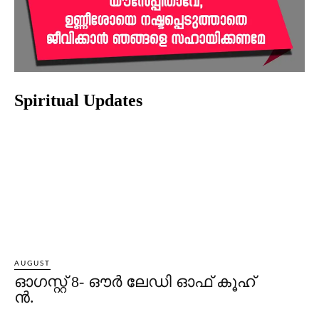
Spiritual Updates
AUGUST
ഓഗസ്റ്റ് 8- ഔര്‍ ലേഡി ഓഫ് കൂഹ്
ന്‍.