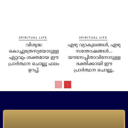
SPIRITUAL LIFE
SPIRITUAL LIFE
വിശുദ്ധ
ഏഴു വ്യാകുലങ്ങള്‍, ഏഴു
കൊച്ചുത്രേസ്യയോടുള്ള
സന്തോഷങ്ങള്‍…
ഏറ്റവും ശക്തമായ ഈ
യൗസേപ്പിതാവിനോടുള്ള
പ്രാര്‍ത്ഥന ചൊല്ലൂ ഫലം
ഭക്തിക്കായി ഈ
ഉറപ്പ്.
പ്രാര്‍ത്ഥന ചൊല്ലൂ..