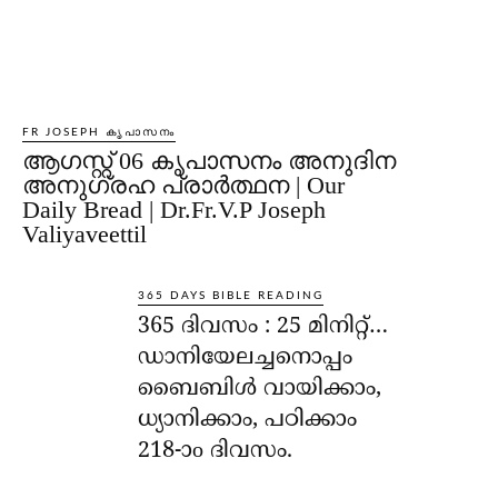
FR JOSEPH കൃപാസനം
ആഗസ്റ്റ് 06 കൃപാസനം അനുദിന
അനുഗ്രഹ പ്രാർത്ഥന | Our
Daily Bread | Dr.Fr.V.P Joseph
Valiyaveettil
365 DAYS BIBLE READING
365 ദിവസം : 25 മിനിറ്റ്…
ഡാനിയേലച്ചനൊപ്പം
ബൈബിൾ വായിക്കാം,
ധ്യാനിക്കാം, പഠിക്കാം
218-ാo ദിവസം.