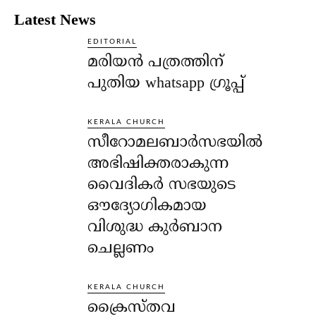
Latest News
EDITORIAL
മരിയൻ പത്രത്തിന്
പുതിയ whatsapp ഗ്രൂപ്പ്
KERALA CHURCH
സീറോമലബാർസഭയിൽ
അഭിഷിക്തരാകുന്ന
വൈദികർ സഭയുടെ
ഔദ്യോഗികമായ
വിശുദ്ധ കുർബാന
ചെല്ലണം
KERALA CHURCH
ക്രൈസ്തവ