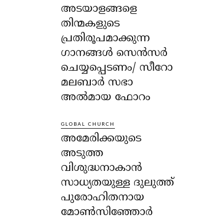
അടയാളങ്ങളെ
തിന്മകളുടെ
പ്രതിരൂപമാക്കുന്ന
ഗാനങ്ങൾ സെൻസർ
ചെയ്യപ്പെടണം/ സീറോ
മലബാർ സഭാ
അൽമായ ഫോറം
GLOBAL CHURCH
അമേരിക്കയുടെ
അടുത്ത
വിശുദ്ധനാകാൻ
സാധ്യതയുള്ള ദുലുത്ത്
പുരോഹിതനായ
മോൺസിഞ്ഞോർ