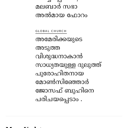
മലബാർ സഭാ
അൽമായ ഫോറം
GLOBAL CHURCH
അമേരിക്കയുടെ
അടുത്ത
വിശുദ്ധനാകാൻ
സാധ്യതയുള്ള ദുലുത്ത്
പുരോഹിതനായ
മോൺസിഞ്ഞോർ
ജോസഫ് ബുഹിനെ
പരിചയപ്പെടാം .