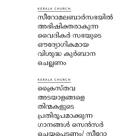
KERALA CHURCH
സീറോമലബാർസഭയിൽ
അഭിഷിക്തരാകുന്ന
വൈദികർ സഭയുടെ
ഔദ്യോഗികമായ
വിശുദ്ധ കുർബാന
ചെല്ലണം
KERALA CHURCH
ക്രൈസ്തവ
അടയാളങ്ങളെ
തിന്മകളുടെ
പ്രതിരൂപമാക്കുന്ന
ഗാനങ്ങൾ സെൻസർ
ചെയ്യപ്പെടണം/ സീറോ