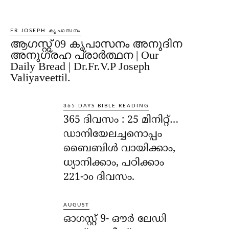
FR JOSEPH കൃപാസനം
ആഗസ്റ്റ് 09 കൃപാസനം അനുദിന
അനുഗ്രഹ പ്രാർത്ഥന | Our
Daily Bread | Dr.Fr.V.P Joseph
Valiyaveettil.
365 DAYS BIBLE READING
365 ദിവസം : 25 മിനിറ്റ്…
ഡാനിയേലച്ചനൊപ്പം
ബൈബിൾ വായിക്കാം,
ധ്യാനിക്കാം, പഠിക്കാം
221-ാo ദിവസം.
AUGUST
ഓഗസ്റ്റ് 9- ഔര്‍ ലേഡി