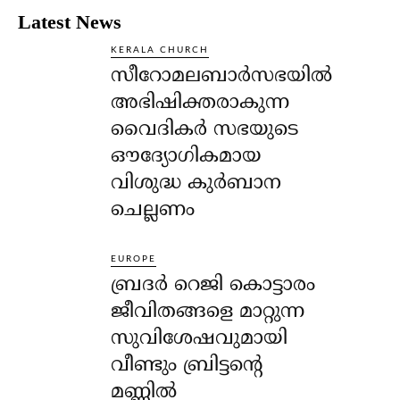
Latest News
KERALA CHURCH
സീറോമലബാർസഭയിൽ
അഭിഷിക്തരാകുന്ന
വൈദികർ സഭയുടെ
ഔദ്യോഗികമായ
വിശുദ്ധ കുർബാന
ചെല്ലണം
EUROPE
ബ്രദർ റെജി കൊട്ടാരം
ജീവിതങ്ങളെ മാറ്റുന്ന
സുവിശേഷവുമായി
വീണ്ടും ബ്രിട്ടന്റെ
മണ്ണിൽ