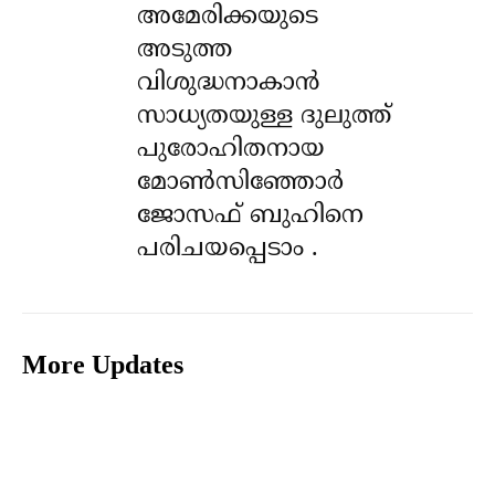
അമേരിക്കയുടെ
അടുത്ത
വിശുദ്ധനാകാൻ
സാധ്യതയുള്ള ദുലുത്ത്
പുരോഹിതനായ
മോൺസിഞ്ഞോർ
ജോസഫ് ബുഹിനെ
പരിചയപ്പെടാം .
More Updates