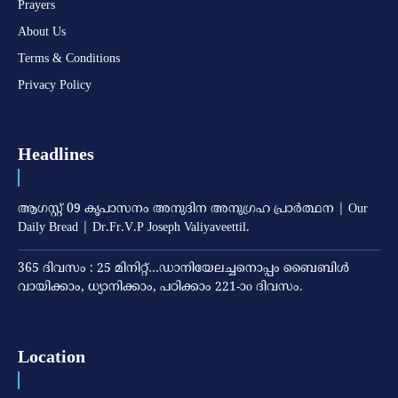
Prayers
About Us
Terms & Conditions
Privacy Policy
Headlines
ആഗസ്റ്റ് 09 കൃപാസനം അനുദിന അനുഗ്രഹ പ്രാർത്ഥന | Our
Daily Bread | Dr.Fr.V.P Joseph Valiyaveettil.
365 ദിവസം : 25 മിനിറ്റ്…ഡാനിയേലച്ചനൊപ്പം ബൈബിൾ
വായിക്കാം, ധ്യാനിക്കാം, പഠിക്കാം 221-ാo ദിവസം.
Location