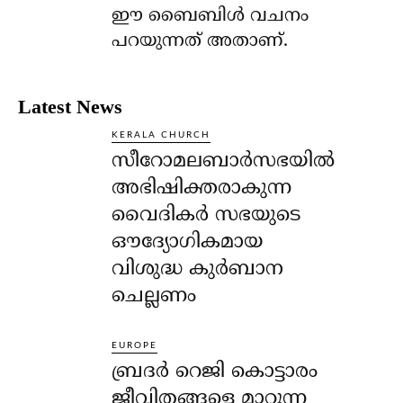
ഈ ബൈബിള്‍ വചനം
പറയുന്നത് അതാണ്.
Latest News
KERALA CHURCH
സീറോമലബാർസഭയിൽ
അഭിഷിക്തരാകുന്ന
വൈദികർ സഭയുടെ
ഔദ്യോഗികമായ
വിശുദ്ധ കുർബാന
ചെല്ലണം
EUROPE
ബ്രദർ റെജി കൊട്ടാരം
ജീവിതങ്ങളെ മാറ്റുന്ന