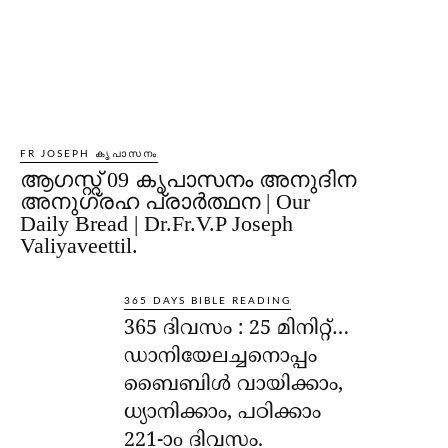
FR JOSEPH കൃപാസനം
ആഗസ്റ്റ് 09 കൃപാസനം അനുദിന
അനുഗ്രഹ പ്രാർത്ഥന | Our
Daily Bread | Dr.Fr.V.P Joseph
Valiyaveettil.
365 DAYS BIBLE READING
365 ദിവസം : 25 മിനിറ്റ്…
ഡാനിയേലച്ചനൊപ്പം
ബൈബിൾ വായിക്കാം,
ധ്യാനിക്കാം, പഠിക്കാം
221-ാo ദിവസം.