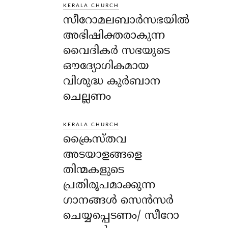
KERALA CHURCH
സീറോമലബാർസഭയിൽ
അഭിഷിക്തരാകുന്ന
വൈദികർ സഭയുടെ
ഔദ്യോഗികമായ
വിശുദ്ധ കുർബാന
ചെല്ലണം
KERALA CHURCH
ക്രൈസ്തവ
അടയാളങ്ങളെ
തിന്മകളുടെ
പ്രതിരൂപമാക്കുന്ന
ഗാനങ്ങൾ സെൻസർ
ചെയ്യപ്പെടണം/ സീറോ