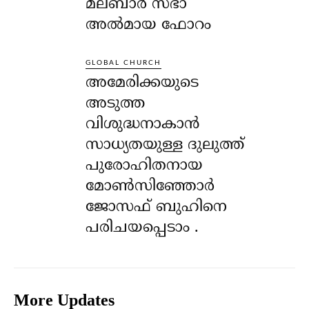
മലബാർ സഭാ
അൽമായ ഫോറം
GLOBAL CHURCH
അമേരിക്കയുടെ
അടുത്ത
വിശുദ്ധനാകാൻ
സാധ്യതയുള്ള ദുലുത്ത്
പുരോഹിതനായ
മോൺസിഞ്ഞോർ
ജോസഫ് ബുഹിനെ
പരിചയപ്പെടാം .
More Updates