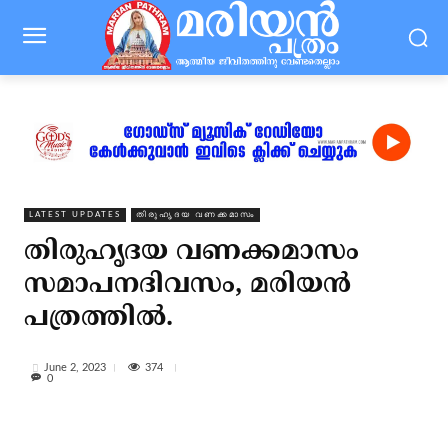
LATEST UPDATES
തിരുഹൃദയ വണക്കമാസം
തിരുഹൃദയ വണക്കമാസം
സമാപനദിവസം, മരിയന്‍
പത്രത്തില്‍.
374
June 2, 2023
0