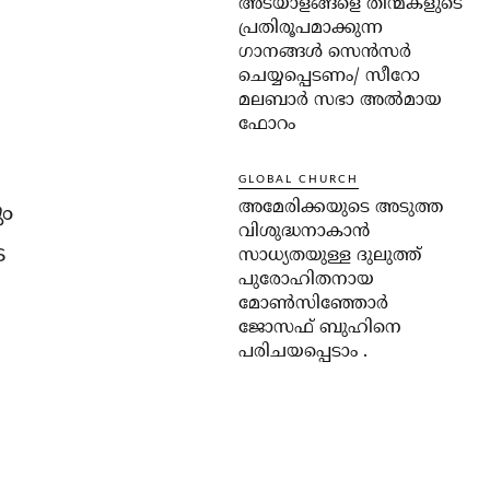
അടയാളങ്ങളെ തിന്മകളുടെ
പ്രതിരൂപമാക്കുന്ന
ഗാനങ്ങൾ സെൻസർ
ചെയ്യപ്പെടണം/ സീറോ
മലബാർ സഭാ അൽമായ
ഫോറം
GLOBAL CHURCH
അമേരിക്കയുടെ അടുത്ത
ും
വിശുദ്ധനാകാൻ
െ
സാധ്യതയുള്ള ദുലുത്ത്
പുരോഹിതനായ
മോൺസിഞ്ഞോർ
ജോസഫ് ബുഹിനെ
പരിചയപ്പെടാം .