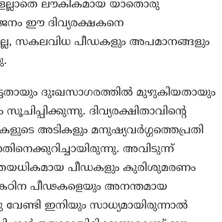
ുകളല്ലാതെ ലൗകികമായ യാതൊരു
സ്വജനം ഈ ദിവ്യരക്ഷകനെ
്രമല്ല, സകലവിധ പീഡകളും അപമാനങ്ങളും
ു.
്ടതായും ദുഃഖസാഗരത്തില്‍ മുഴുകിയതായും
ചിപ്പിക്കുന്നു. ദിവ്യരക്ഷിതാവിന്‍റെ
ുടെ അടികളും മനുഷ്യവര്‍ഗ്ഗത്തെപ്രതി
തിനെക്കുറിച്ചായിരുന്നു. അവിടുന്ന്‍
ഇത്രയധികമായ പീഡകളും കുരിശുമരണം
ഈ കഠിന പീഢകളെയും അനന്തമായ
ു വേണ്ടി ഇനിയും സാധ്യമായിരുന്നാല്‍