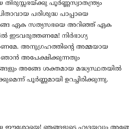
രുസ്സഭയ്ക്കു പൂര്‍ണ്ണസ്വാതന്ത്ര്യം
ിതാവായ പരിശുദ്ധ പാപ്പായെ
അങ്ങേ ഏക സത്യസഭയെ അറിഞ്ഞ് ഏക
ല്‍ ഇടവരുത്തണമേ! നിര്‍ഭാഗ്യ
േണമേ. അനുഗ്രഹത്തിന്‍റെ അമ്മയായ
 ഞാന്‍ അപേക്ഷിക്കുന്നതും
ങളും അങ്ങേ ശക്തമായ മദ്ധ്യസ്ഥതയില്‍
മെന്ന് പൂര്‍ണ്ണമായി ഉറച്ചിരിക്കുന്നു.
ായ ഈശോയെ! ഞങ്ങളുടെ ഹൃദയവും അങ്ങ