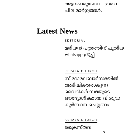
ആഗ്രഹമുണ്ടോ… ഇതാ
ചില മാര്‍ഗ്ഗങ്ങള്‍.
Latest News
EDITORIAL
മരിയൻ പത്രത്തിന് പുതിയ
whatsapp ഗ്രൂപ്പ്
KERALA CHURCH
സീറോമലബാർസഭയിൽ
അഭിഷിക്തരാകുന്ന
വൈദികർ സഭയുടെ
ഔദ്യോഗികമായ വിശുദ്ധ
കുർബാന ചെല്ലണം
KERALA CHURCH
ക്രൈസ്തവ