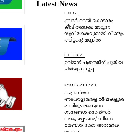
Latest News
EUROPE
ബ്രദർ റെജി കൊട്ടാരം
ജീവിതങ്ങളെ മാറ്റുന്ന
സുവിശേഷവുമായി വീണ്ടും
ബ്രിട്ടന്റെ മണ്ണിൽ
EDITORIAL
മരിയൻ പത്രത്തിന് പുതിയ
whatsapp ഗ്രൂപ്പ്
KERALA CHURCH
ക്രൈസ്തവ
അടയാളങ്ങളെ തിന്മകളുടെ
പ്രതിരൂപമാക്കുന്ന
ഗാനങ്ങൾ സെൻസർ
ചെയ്യപ്പെടണം/ സീറോ
മലബാർ സഭാ അൽമായ