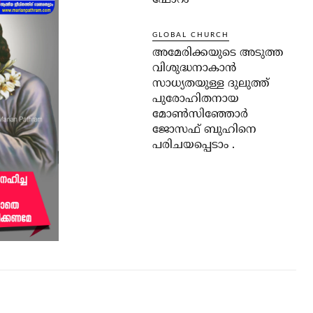
ഫോറം
GLOBAL CHURCH
അമേരിക്കയുടെ അടുത്ത
വിശുദ്ധനാകാൻ
സാധ്യതയുള്ള ദുലുത്ത്
പുരോഹിതനായ
മോൺസിഞ്ഞോർ
ജോസഫ് ബുഹിനെ
പരിചയപ്പെടാം .