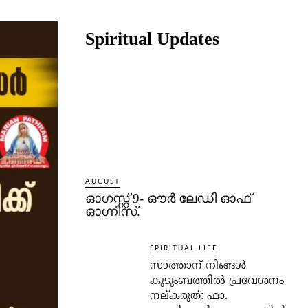
Share
Spiritual Updates
AUGUST
ഓഗസ്റ്റ് 9- ഔര്‍ ലേഡി ഓഫ്
ഓഗ്നീസ്.
SPIRITUAL LIFE
സാത്താന് നിങ്ങള്‍
കുടുംബത്തില്‍ പ്രവേശനം
നല്കരുത്: ഫാ.