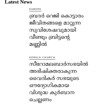
Latest News
EUROPE
ബ്രദർ റെജി കൊട്ടാരം
ജീവിതങ്ങളെ മാറ്റുന്ന
സുവിശേഷവുമായി
വീണ്ടും ബ്രിട്ടന്റെ
മണ്ണിൽ
KERALA CHURCH
സീറോമലബാർസഭയിൽ
അഭിഷിക്തരാകുന്ന
വൈദികർ സഭയുടെ
ഔദ്യോഗികമായ
വിശുദ്ധ കുർബാന
ചെല്ലണം