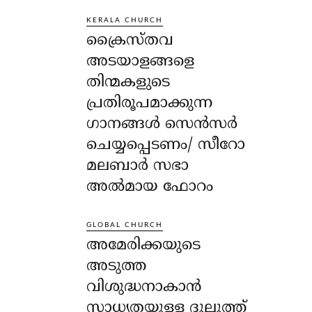
KERALA CHURCH
ക്രൈസ്തവ
അടയാളങ്ങളെ
തിന്മകളുടെ
പ്രതിരൂപമാക്കുന്ന
ഗാനങ്ങൾ സെൻസർ
ചെയ്യപ്പെടണം/ സീറോ
മലബാർ സഭാ
അൽമായ ഫോറം
GLOBAL CHURCH
അമേരിക്കയുടെ
അടുത്ത
വിശുദ്ധനാകാൻ
സാധ്യതയുള്ള ദുലുത്ത്