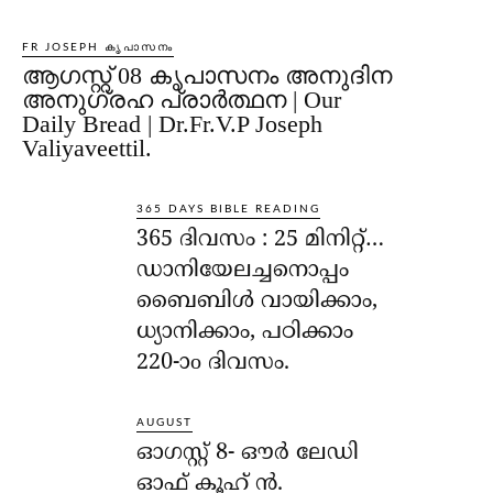
FR JOSEPH കൃപാസനം
ആഗസ്റ്റ് 08 കൃപാസനം അനുദിന
അനുഗ്രഹ പ്രാർത്ഥന | Our
Daily Bread | Dr.Fr.V.P Joseph
Valiyaveettil.
365 DAYS BIBLE READING
365 ദിവസം : 25 മിനിറ്റ്…
ഡാനിയേലച്ചനൊപ്പം
ബൈബിൾ വായിക്കാം,
ധ്യാനിക്കാം, പഠിക്കാം
220-ാo ദിവസം.
AUGUST
ഓഗസ്റ്റ് 8- ഔര്‍ ലേഡി
ഓഫ് കൂഹ് ന്‍.